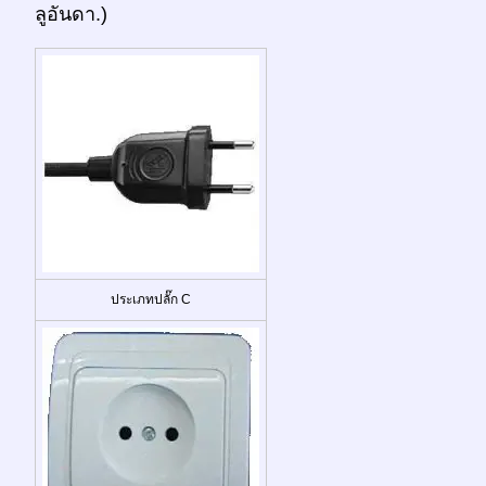
ลูอันดา.)
ประเภทปลั๊ก C