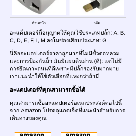
ด้านหน้า
กลับ
อะแด็ปเตอร์นี้อนุญาตให้คุณใช้ประเภทปลั๊ก: A, B,
C, D, E, F, I, M ลงในช่องเสียบประเภท: G
นี่คืออะแดปเตอร์ราคาถูกมากที่ไม่มีขั้วต่อหลวม
และการป้องกันนิ้ว มันมีแผ่นดินผ่าน (ดี); แต่ไม่มี
การยึดเกาะถนนที่ดีเพราะมีปลั๊กรองรับมากมาย
เราแนะนำให้ใช้ตัวเลือกที่แพงกว่าถ้ามี
อะแดปเตอร์ที่คุณสามารถซื้อได้
คุณสามารถซื้ออะแดปเตอร์อเนกประสงค์ต่อไปนี้
จาก Amazon โปรดดูแกดเจ็ตที่แนะนำสำหรับการ
เดินทางของคุณ