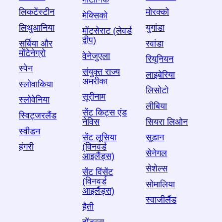
लिकटेंस्टीन
मोरक्को
मेक्सिको
लिथुआनिया
युगांडा
मोंटसेराट (लेवर्ड
द्वीप)
सर्बिया और
रवांडा
मोंटेनेग्रो
वेनेजुएला
रियूनियन
स्पेन
संयुक्त राज्य
लाइबेरिया
अमरीका
स्लोवाकिया
लिसोटो
सूरीनाम
स्लोवेनिया
लीबिया
सेंट किट्स एंड
स्विट्जरलैंड
सियरा लिओन
नेविस
स्वीडन
सूडान
सेंट लूसिया
हंगरी
(विनवर्ड
सेनेगल
आइलैंड्स)
सेशेल्स
सेंट विंसेंट
(विनवर्ड
सोमालिया
आइलैंड्स)
स्वाजीलैंड
हैती