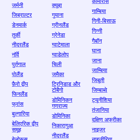
कोमोरोस
जर्मनी
क्यूबा
गाम्बिया
जिब्राल्टर
गुयाना
गिनी-बिसाऊ
डेनमार्क
ग्रीनलैंड
गिन्नी
तुर्की
ग्रेनेडा
गैबॉन
नीदरलैंड
ग्वाटेमाला
घाना
नॉर्वे
ग्वाडेलोप
जाना
पुर्तगाल
चिली
जाम्बिया
पोलैंड
जमैका
जिबूती
फ़ैरो द्वीप
ट्रिनिडाड और
टोबैगो
जिम्बाब्वे
फिनलैंड
डोमिनिकन
ट्यूनीशिया
फ्रांस
गणराज्य
तंजानिया
बुल्गारिया
डोमिनिका
दक्षिण अफ्रीका
बेलिएरिक द्वीप
निकारागुआ
समूह
नाइजर
नीदरलैंड
बेलोरूस
नाइजीरिया