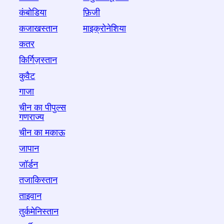
कंबोडिया
फ़िजी
कजाखस्तान
माइक्रोनेशिया
कतर
किर्गिज़स्तान
कुवैट
गाजा
चीन का पीपुल्स
गणराज्य
चीन का मकाऊ
जापान
जॉर्डन
तजाकिस्तान
ताइवान
तुर्कमेनिस्तान