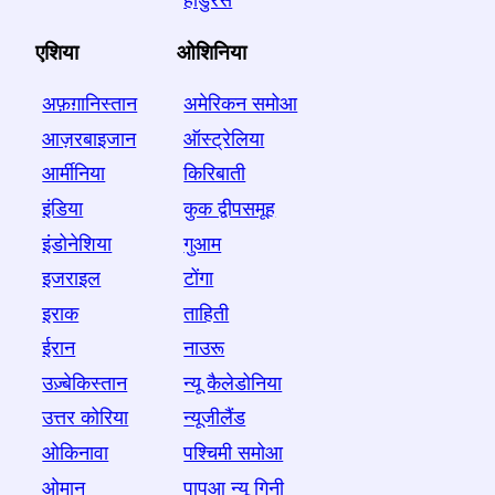
होंडुरस
एशिया
ओशिनिया
अफ़ग़ानिस्तान
अमेरिकन समोआ
आज़रबाइजान
ऑस्ट्रेलिया
आर्मीनिया
किरिबाती
इंडिया
कुक द्वीपसमूह
इंडोनेशिया
गुआम
इजराइल
टोंगा
इराक
ताहिती
ईरान
नाउरू
उज़्बेकिस्तान
न्यू कैलेडोनिया
उत्तर कोरिया
न्यूजीलैंड
ओकिनावा
पश्चिमी समोआ
ओमान
पापुआ न्यू गिनी