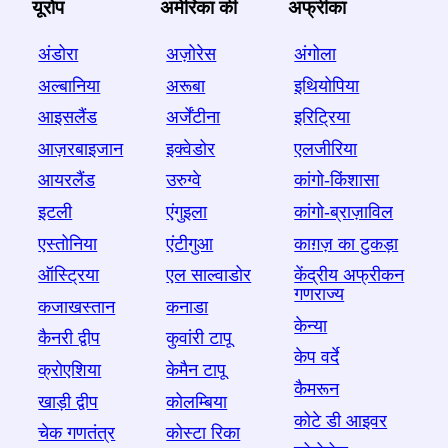
यूरोप
अमेरिका की
अफ्रीका
अंडोरा
अज़ोरेस
अंगोला
अल्बानिया
अरूबा
इथियोपिया
आइसलैंड
अर्जेंटीना
इरिट्रिया
आज़रबाइजान
इक्वेडोर
एलजीरिया
आयरलैंड
उरुग्वे
कांगो-किंशासा
इटली
एंगुइला
कांगो-ब्राज़ाविल
एस्तोनिया
एंटीगुआ
काग़ज़ का टुकड़ा
ऑस्ट्रिया
एल साल्वाडोर
केंद्रीय अफ्रीकन
गणराज्य
कजाखस्तान
कनाडा
केन्या
कैनरी द्वीप
कुवांरी टापू
केप वर्दे
क्रोएशिया
केमैन टापू
कैमरून
खाड़ी द्वीप
कोलम्बिया
कोटे डी आइवर
चेक गणतंत्र
कोस्टा रिका