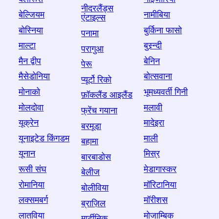
नीदरलैंड्स
बेल्जियम
नामीबिया
एंटाइल्स
बोस्निया
बुर्किना फासो
पनामा
माल्टा
बुस्र्न्दी
परागुआ
मैन द्वीप
बेनिन
पेरू
मैसेडोनिया
बोत्सवाना
प्यूर्टो रिको
मोनाको
भूमध्यवर्ती गिनी
फ़ॉकलैंड आइलैंड
मोलदोवा
मलावी
फ्रेंच गयाना
यूक्रेन
मादेइरा
बरमूडा
यूनाइटेड किंगडम
माली
बहामा
यूनान
मिस्र
बारबाडोस
रूसी संघ
मेडागास्कर
बेलीज
रोमानिया
मॉरिटानिया
बोलीविया
लक्समबर्ग
मॉरीशस
ब्राज़िल
लातविया
मोजाम्बिक
मार्टीनिक