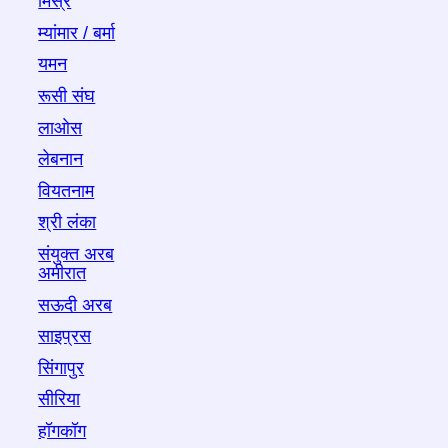
मिस्र
म्यांमार / बर्मा
यमन
रूसी संघ
लाओस
लेबनान
वियतनाम
श्री लंका
संयुक्त अरब
अमीरात
सऊदी अरब
साइप्रस
सिंगापुर
सीरिया
हॉगकॉग