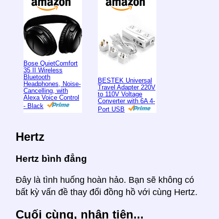
Bose QuietComfort
35 II Wireless
Bluetooth
BESTEK Universal
Headphones, Noise-
Travel Adapter 220V
Cancelling, with
to 110V Voltage
Alexa Voice Control
Converter with 6A 4-
- Black
Port USB
Hertz
Hertz bình đẳng
Đây là tình huống hoàn hảo. Bạn sẽ không có
bất kỳ vấn đề thay đổi đồng hồ với cùng Hertz.
Cuối cùng, nhân tiện...