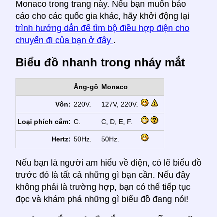
Monaco trong trang này. Nếu bạn muốn báo
cáo cho các quốc gia khác, hãy khởi động lại
trình hướng dẫn để tìm bộ điều hợp điện cho
chuyến đi của bạn ở đây
.
Biểu đồ nhanh trong nháy mắt
Ăng-gô
Monaco
Vôn:
220V.
127V, 220V.
Loại phích cắm:
C.
C, D, E, F.
Hertz:
50Hz.
50Hz.
Nếu bạn là người am hiểu về điện, có lẽ biểu đồ
trước đó là tất cả những gì bạn cần. Nếu đây
không phải là trường hợp, bạn có thể tiếp tục
đọc và khám phá những gì biểu đồ đang nói!