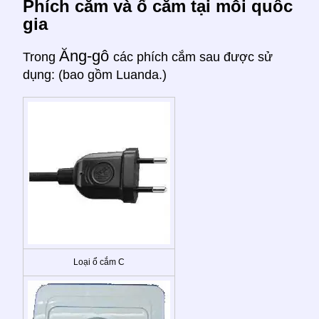
Phích cắm và ổ cắm tại mỗi quốc
gia
Ăng-gô
Trong
các phích cắm sau được sử
dụng: (bao gồm Luanda.)
Loại ổ cắm C