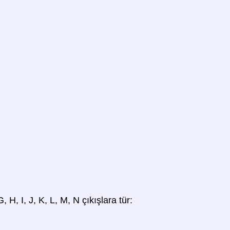
, H, I, J, K, L, M, N çıkışlara tür: