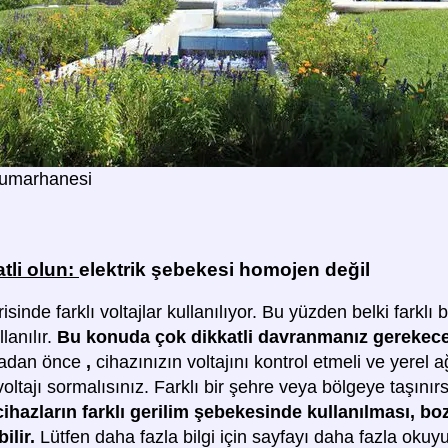
umarhanesi
tli olun:
elektrik şebekesi homojen değil
risinde farklı voltajlar kullanılıyor. Bu yüzden belki farklı
llanılır.
Bu konuda çok dikkatli davranmanız gerekec
madan önce
,
cihazınızın voltajını kontrol etmeli ve yerel
voltajı sormalısınız. Farklı bir şehre veya bölgeye taşınır
 cihazların farklı gerilim şebekesinde kullanılması, b
ilir.
Lütfen daha fazla bilgi için sayfayı daha fazla okuy