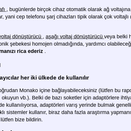
afı
, bugünlerde birçok cihaz otomatik olarak ağ voltajına
r, yani cep telefonu şarj cihazları tipik olarak çok voltajlı
voltaj dönüştürücü
,
aşağı voltaj dönüştürücü
veya belki h
ronik şebekesi homojen olmadığında, yardımcı olabileceğ
lmanızı rica ederiz
.
ü
yıcılar her iki ülkede de kullanılır
oğrudan Monako içine bağlayabileceksiniz (lütfen bu raporla
 okuyun vb.). Belki de bazı soketler için adaptörlere ihti
e kullanılıyorsa, adaptörleri varış yerinde bulmak genell
rklı sistemler kullanır, biraz daha fazla araştırma yapmanı
lütfen bize bildirin.