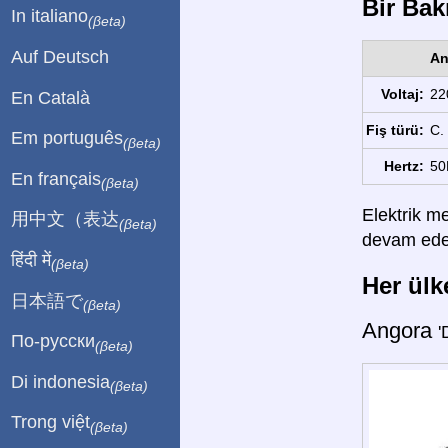
Bir Bakı
In italiano
(βeta)
Auf Deutsch
An
Voltaj:
22
En Català
Fiş türü:
C.
Em português
(βeta)
Hertz:
50
En français
(βeta)
Elektrik me
用中文（表达
(βeta)
devam edebi
हिंदी में
(βeta)
Her ülke
日本語で
(βeta)
Angora
'
По-русски
(βeta)
Di indonesia
(βeta)
Trong việt
(βeta)