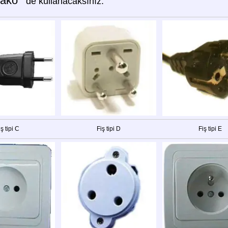
ako '
de kullanacaksınız:
iş tipi C
Fiş tipi D
Fiş tipi E