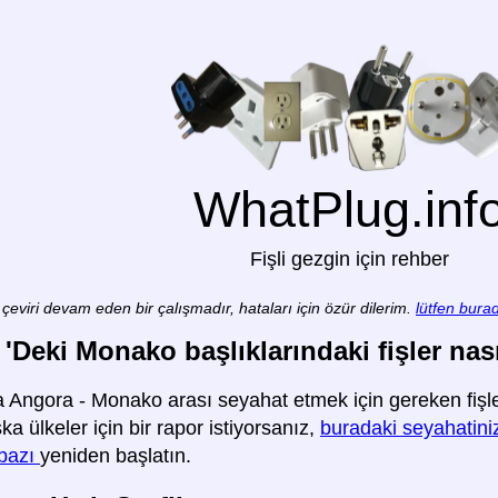
WhatPlug.inf
Fişli gezgin için rehber
çeviri devam eden bir çalışmadır, hataları için özür dilerim.
lütfen burad
'Deki Monako başlıklarındaki fişler nasıl
 Angora - Monako arası seyahat etmek için gereken fişler
şka ülkeler için bir rapor istiyorsanız,
buradaki seyahatiniz
rbazı
yeniden başlatın.