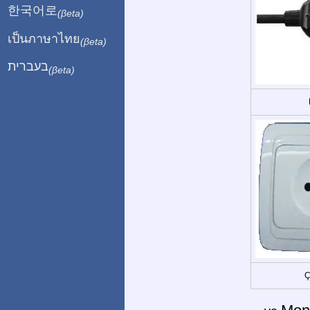
한국어로
(βeta)
เป็นภาษาไทย
(βeta)
בעברית
(βeta)
Ç