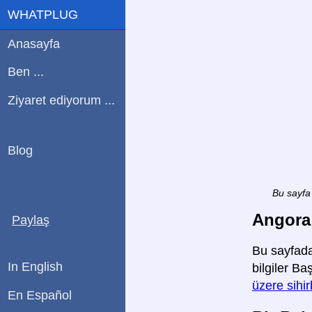
WHATPLUG
Anasayfa
Ben ...
Ziyaret ediyorum ...
Blog
Bu sayfa 
Angora 
Paylaş
Bu sayfada
In English
bilgiler Ba
üzere sihi
En Español