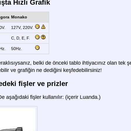
şta Hızlı Grafik
gora
Monako
0V.
127V, 220V.
C, D, E, F.
Hz.
50Hz.
raklısıysanız, belki de önceki tablo ihtiyacınız olan tek
lir ve grafiğin ne dediğini keşfedebilirsiniz!
deki fişler ve prizler
De aşağıdaki fişler kullanılır: (içerir Luanda.)