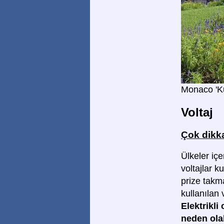
Monaco 'K
Voltaj
Çok dikka
Ülkeler içe
voltajlar ku
prize tak
kullanılan 
Elektrikli
neden olab