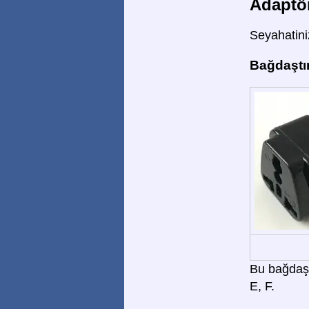
Adaptör
Seyahatiniz
Bağdaştır
Bu bağdaştı
E, F.