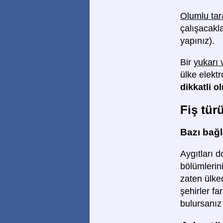
Olumlu tar
çalışacakla
yapınız).
Bir
yukarı 
ülke elekt
dikkatli o
Fiş tür
Bazı bağla
Aygıtları d
bölümlerini
zaten ülked
şehirler fa
bulursanız 