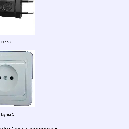
Fiş tipi C
ıkış tipi C