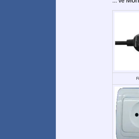
Mon
... ve
F