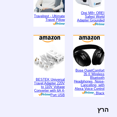
Orei M8+ OREI
Travelrest - Ultimate
Safest World
Travel Pillow
Adapter Grounded
Bose QuietComfort
35 II Wireless
Bluetooth
BESTEK Universal
Headphones, Noise-
Travel Adapter 220V
Cancelling, with
to 110V Voltage
Alexa Voice Control
Converter with 6A 4-
- Black
Port USB
הרץ