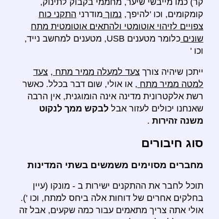
קר) כמו מייבשי שיער, מחממי בקבוק לתינוק,
קומקומים, וכו 'להיפך,
נמוך
מודרני
התקני כוח
צפויים לזיהוי אוטומטי ולהתאים אוטומטית מתח
שונים
כלומר מטענים USB, מטענים למחשב נייד,
וכו '
ייתכן שיהיה צורך
צעד למעלה ממיר מתח
,
צעד
למטה ממיר מתח
, או אולי, שום דבר בכלל. כאשר
רשת אלקטרונית מדינה אינה הומוגנית, אין הרבה
שאנחנו יכולים לעזור אבל
לבקש ממך לנקוט
משנה זהירות
.
סוג חיבורים
מחברים מסוימים משמשים בשתי המדינות
תוכל לחבר את ההתקנים ישירות ב - מונקו (עיין
בחלקים אחרים של דוחות אלה ביחס למתח, וכו ').
אולי אתה צריך מתאמים עבור כמה שקעים, אבל זה