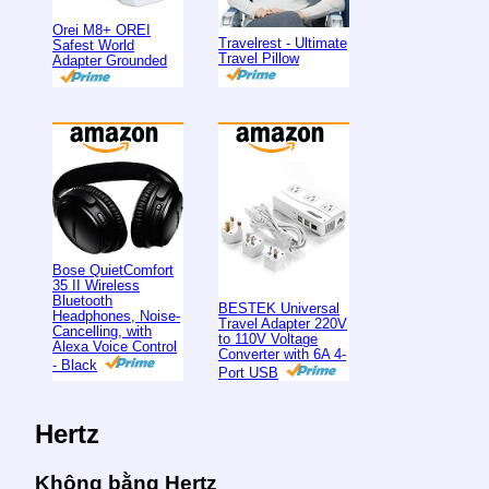
Orei M8+ OREI
Travelrest - Ultimate
Safest World
Travel Pillow
Adapter Grounded
Bose QuietComfort
35 II Wireless
Bluetooth
BESTEK Universal
Headphones, Noise-
Travel Adapter 220V
Cancelling, with
to 110V Voltage
Alexa Voice Control
Converter with 6A 4-
- Black
Port USB
Hertz
Không bằng Hertz