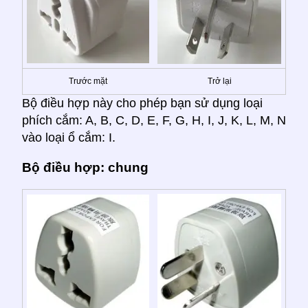
Trước mặt
Trở lại
Bộ điều hợp này cho phép bạn sử dụng loại
phích cắm: A, B, C, D, E, F, G, H, I, J, K, L, M, N
vào loại ổ cắm: I.
Bộ điều hợp: chung