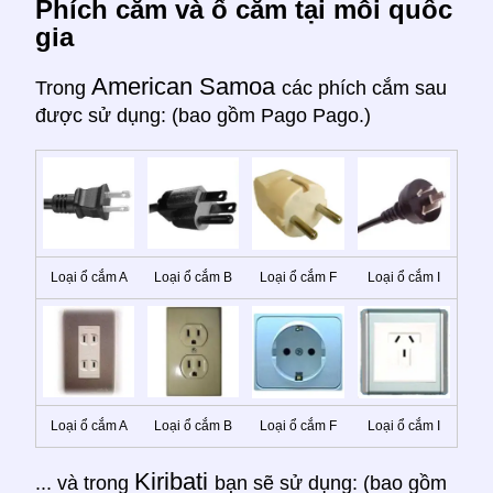
Phích cắm và ổ cắm tại mỗi quốc
gia
American Samoa
Trong
các phích cắm sau
được sử dụng: (bao gồm Pago Pago.)
Loại ổ cắm A
Loại ổ cắm B
Loại ổ cắm F
Loại ổ cắm I
Loại ổ cắm A
Loại ổ cắm B
Loại ổ cắm F
Loại ổ cắm I
Kiribati
... và trong
bạn sẽ sử dụng: (bao gồm