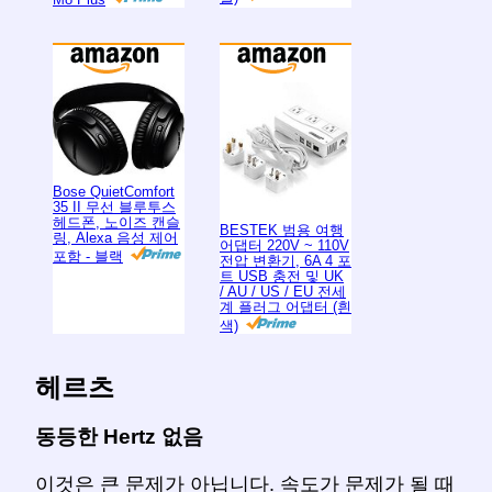
Bose QuietComfort
35 II 무선 블루투스
헤드폰, 노이즈 캔슬
BESTEK 범용 여행
링, Alexa 음성 제어
어댑터 220V ~ 110V
포함 - 블랙
전압 변환기, 6A 4 포
트 USB 충전 및 UK
/ AU / US / EU 전세
계 플러그 어댑터 (흰
색)
헤르츠
동등한 Hertz 없음
이것은 큰 문제가 아닙니다. 속도가 문제가 될 때