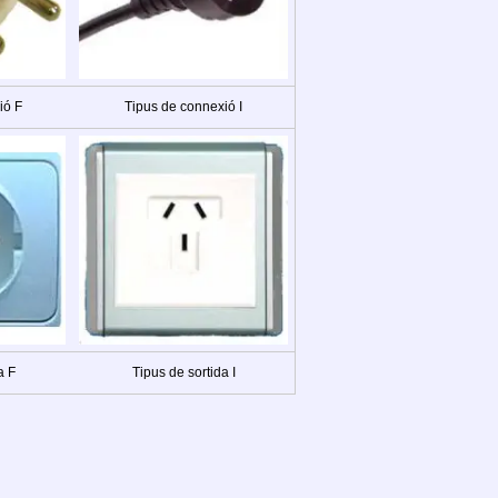
ió F
Tipus de connexió I
a F
Tipus de sortida I