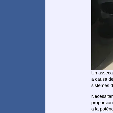
Un assecad
a causa de
sistemes d
Necessita
proporcion
a la potèn