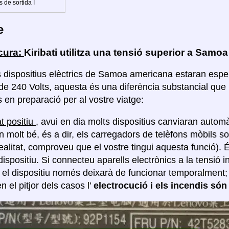
s de sortida I
e
cura:
Kiribati utilitza una tensió superior a Samo
s dispositius elèctrics de Samoa americana estaran espera
 de 240 Volts, aquesta és una diferència substancial que
 en preparació per al vostre viatge:
t positiu
, avui en dia molts dispositius canviaran automà
n molt bé, és a dir, els carregadors de telèfons mòbils so
realitat, comproveu que el vostre tingui aquesta funció).
dispositiu. Si connecteu aparells electrònics a la tensió 
, el dispositiu només deixarà de funcionar temporalment
en el pitjor dels casos l’
electrocució i els incendis són