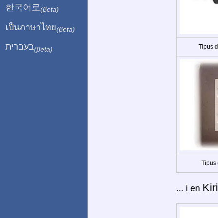
한국어로
(βeta)
เป็นภาษาไทย
(βeta)
בעברית
Tipus 
(βeta)
Tipus 
Kir
... i en