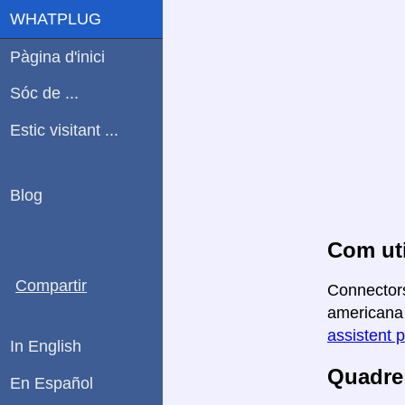
WHATPLUG
Pàgina d'inici
Sóc de ...
Estic visitant ...
Blog
Com uti
Compartir
Connectors
americana a
assistent p
In English
Quadre 
En Español