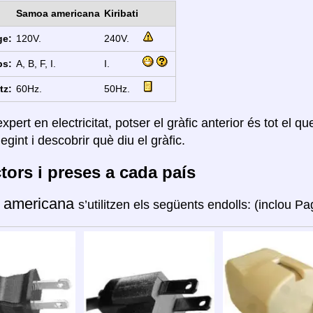
Samoa americana
Kiribati
ge:
120V.
240V.
ps:
A, B, F, I.
I.
tz:
60Hz.
50Hz.
xpert en electricitat, potser el gràfic anterior és tot el q
legint i descobrir què diu el gràfic.
ors i preses a cada país
 americana
s’utilitzen els següents endolls: (inclou P