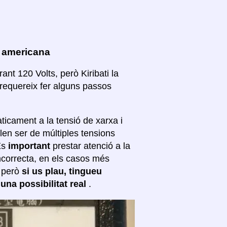
a americana
nt 120 Volts, però Kiribati la
 requereix fer alguns passos
ticament a la tensió de xarxa i
len ser de múltiples tensions
 És
important
prestar atenció a la
incorrecta, en els casos més
; però
si us plau, tingueu
 una possibilitat real
.