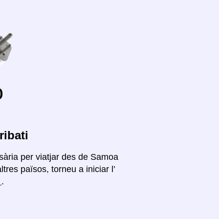
o
ibati
sària per viatjar des de Samoa
res països, torneu a iniciar l’
í
.