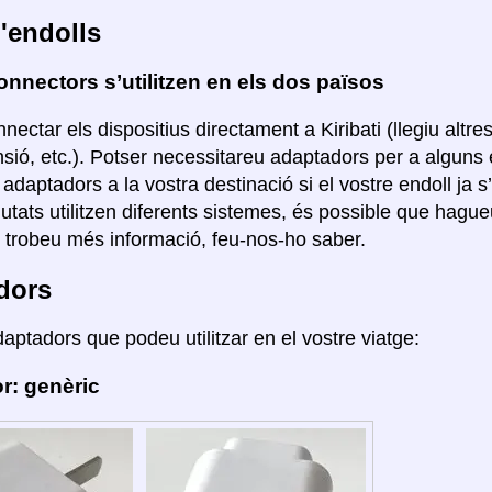
'endolls
nnectors s’utilitzen en els dos països
ectar els dispositius directament a Kiribati (llegiu altr
nsió, etc.). Potser necessitareu adaptadors per a algun
r adaptadors a la vostra destinació si el vostre endoll ja s
ciutats utilitzen diferents sistemes, és possible que hag
i trobeu més informació, feu-nos-ho saber.
dors
daptadors que podeu utilitzar en el vostre viatge:
r: genèric