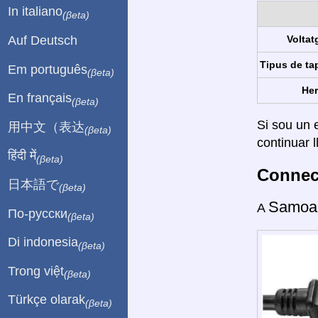
In italiano
(βeta)
Auf Deutsch
Voltat
Tipus de ta
Em português
(βeta)
Her
En français
(βeta)
Si sou un e
用中文（表达
(βeta)
continuar l
हिंदी में
(βeta)
Connect
日本語で
(βeta)
Samoa
A
По-русски
(βeta)
Di indonesia
(βeta)
Trong việt
(βeta)
Türkçe olarak
(βeta)