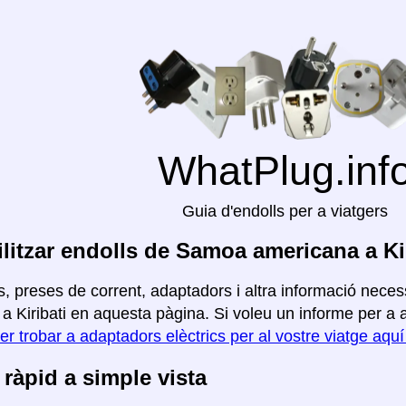
WhatPlug.inf
Guia d'endolls per a viatgers
litzar endolls de Samoa americana a Kir
, preses de corrent, adaptadors i altra informació neces
 Kiribati en aquesta pàgina. Si voleu un informe per a alt
er trobar a adaptadors elèctrics per al vostre viatge aqu
ràpid a simple vista