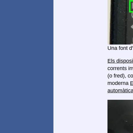
Una font d
Els dispos
corrents in
(o fred), 
moderna
E
automàtica