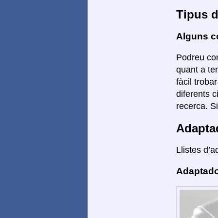
Tipus d
Alguns co
Podreu conn
quant a te
fàcil troba
diferents 
recerca. S
Adapta
Llistes d’a
Adaptado