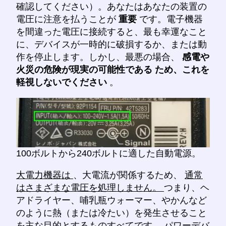
確認してください）。あなたはあなたの装置の
電圧に注意を払うことが
重要
です。電子機器
を間違った電圧に接続すると、最も幸運なこと
に、デバイスが一時的に破損するか、または動
作を停止します。しかし、最悪の場合、
感電や
火災の危険が現実の可能性である
ため、これを
軽視しないでください
。
100ボルトから240ボルトに適した自動電源。
大電力機器は
、大電流が関係するため、
通常
はさまざまな電圧を処理しません。
つまり、ヘ
アドライヤー、哺乳瓶ウォーマー、やかんなど
のように熱（または冷たい）を発生させること
を主な目的とするものすべてです
。パワーデバ