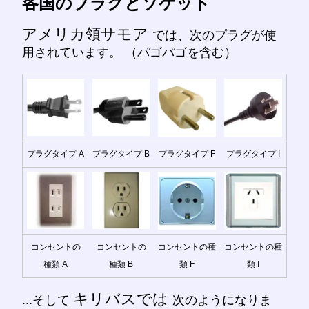
各国のプラグとソケット
アメリカ領サモア
では、次のプラグが使
用されています。 （パゴパゴを含む）
プラグタイプ A
プラグタイプ B
プラグタイプ F
プラグタイプ I
コンセントの
コンセントの
コンセントの種
コンセントの種
種類 A
種類 B
類 F
類 I
キリバスでは
...そして
次のようになりま