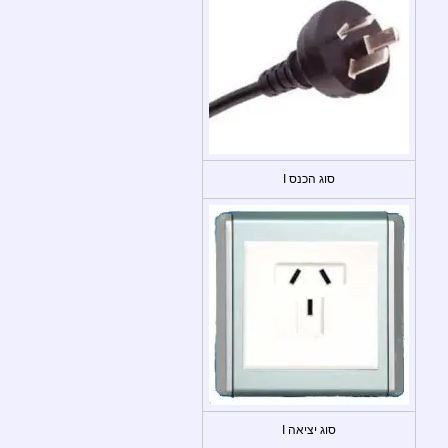
סוג הכנס I
סוג יציאה I