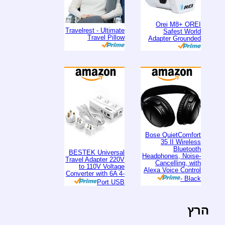
Orei M8+ OREI
Travelrest - Ultimate
Safest World
Travel Pillow
Adapter Grounded
Bose QuietComfort
35 II Wireless
Bluetooth
BESTEK Universal
Headphones, Noise-
Travel Adapter 220V
Cancelling, with
to 110V Voltage
Alexa Voice Control
Converter with 6A 4-
- Black
Port USB
הרץ