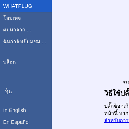
WHATPLUG
โฮมเพจ
ผมมาจาก ...
ฉันกำลังเยี่ยมชม ...
บล็อก
การ
หุ้น
วิธีใช้ป
ปลั๊กซ็อกเ
In English
หน้านี้ หา
สำหรับการเ
En Español