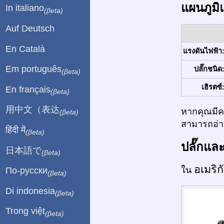
แผนภูมิ
In italiano
(βeta)
Auf Deutsch
En Català
แรงดันไฟฟ้า
Em português
ปลั๊กชนิด
(βeta)
เฮิรตซ์
En français
(βeta)
用中文（表达
หากคุณมีคว
(βeta)
สามารถอ่าน
हिंदी में
(βeta)
ปลั๊กแล
日本語で
(βeta)
อเมริ
ใน
По-русски
(βeta)
Di indonesia
(βeta)
Trong việt
(βeta)