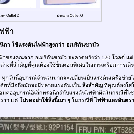
เภท Outlet D
ประเภท Outlet G
ฟฟ้า
นิกา ใช้แรงดันไฟฟ้าสูงกว่า อเมริกันซามัว
้าของคุณจาก อเมริกันซามัว จะคาดหวังว่า 120 โวลต์ แต่ โ
ต่างที่สำคัญที่คุณต้องใช้ขั้นตอนพิเศษในการเตรียมการเดิ
ก
ทุกวันนี้อุปกรณ์จำนวนมากจะเปลี่ยนเป็นแรงดันเครือข่าย
รศัพท์มือถือมักจะมีหลายแรงดัน เป็น
สิ่งสำคัญ
ที่คุณต้องใ
่อมต่ออุปกรณ์อิเล็กทรอนิกส์กับแรงดันไฟฟ้าผิดในกรณีที่โช
คราว แต่
โปรดอย่าใช้สิ่งนี้เบา ๆ
ในกรณีที่
ไฟฟ้าและอันตร