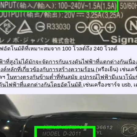
ฟอัตโนมัติที่เหมาะสมจาก 100 โวลต์ถึง 240 โวลต์
้าที่สูงไม่ได้มักจะจัดการกับแรงดันไฟฟ้าที่แตกต่างกันเนื่อ
ะสงค์หลักที่เกี่ยวข้องกับการสร้างความร้อน
(หรือเย็น) เช่นเค
ฯลฯ
ในทางตรงกันข้ามต่ำที่ทันสมัย อุปกรณ์ไฟฟ้ามีแนวโน้มท
ดันไฟฟ้าที่แตกต่างกันโดยอัตโนมัติ
เช่นเครื่องชาร์จ usb, 