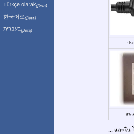
Türkçe olarak
(βeta)
한국어로
(βeta)
בעברית
(βeta)
ประ
ประเ
... และใน