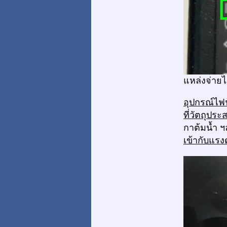
แหล่งจ่ายไ
อุปกรณ์ไฟฟ
ที่วัตถุปร
กาต้มน้ำ 
เข้ากับแรง