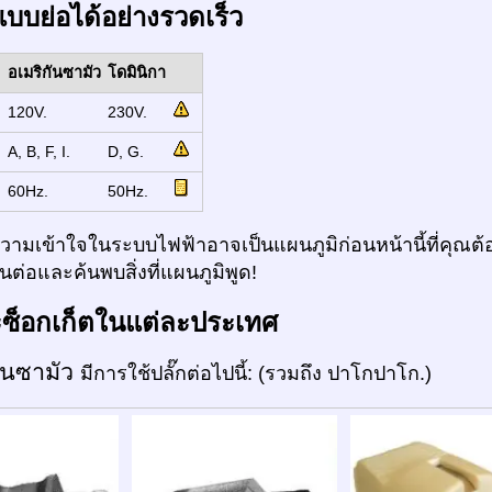
แบบย่อได้อย่างรวดเร็ว
อเมริกันซามัว
โดมินิกา
:
120V.
230V.
:
A, B, F, I.
D, G.
:
60Hz.
50Hz.
ามเข้าใจในระบบไฟฟ้าอาจเป็นแผนภูมิก่อนหน้านี้ที่คุณต้อ
ต่อและค้นพบสิ่งที่แผนภูมิพูด!
ะซ็อกเก็ตในแต่ละประเทศ
กันซามัว
มีการใช้ปลั๊กต่อไปนี้: (รวมถึง ปาโกปาโก.)