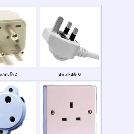
ะเภทปลั๊ก D
ประเภทปลั๊ก G