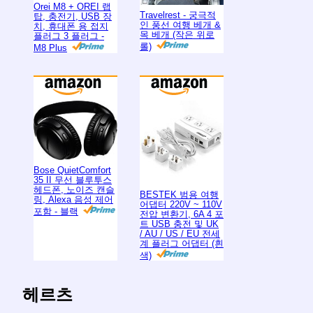
Orei M8 + OREI 랩
Travelrest - 궁극적
탑, 충전기, USB 장
인 풍선 여행 베개 &
치, 휴대폰 용 접지
목 베개 (작은 위로
플러그 3 플러그 -
롤)
M8 Plus
Bose QuietComfort
35 II 무선 블루투스
헤드폰, 노이즈 캔슬
BESTEK 범용 여행
링, Alexa 음성 제어
어댑터 220V ~ 110V
포함 - 블랙
전압 변환기, 6A 4 포
트 USB 충전 및 UK
/ AU / US / EU 전세
계 플러그 어댑터 (흰
색)
헤르츠