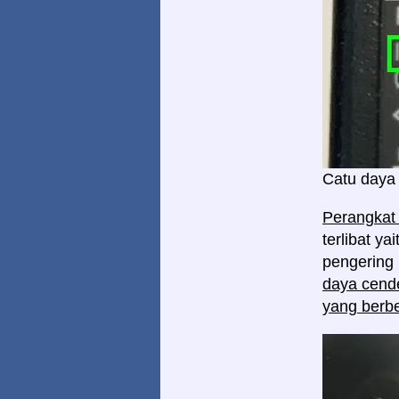
Catu daya 
Perangkat 
terlibat y
pengering 
daya cende
yang ber