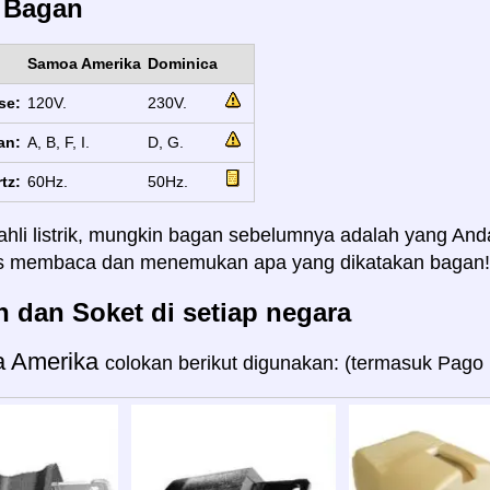
s Bagan
Samoa Amerika
Dominica
se:
120V.
230V.
an:
A, B, F, I.
D, G.
tz:
60Hz.
50Hz.
ahli listrik, mungkin bagan sebelumnya adalah yang And
us membaca dan menemukan apa yang dikatakan bagan!
 dan Soket di setiap negara
 Amerika
colokan berikut digunakan: (termasuk Pago