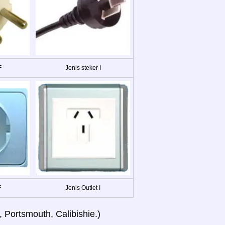
F
Jenis steker I
F
Jenis Outlet I
Portsmouth, Calibishie.)