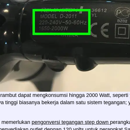
rambut dapat mengkonsumsi hingga 2000 Watt, seperti 
a tinggi biasanya bekerja dalam satu sistem tegangan; 
n memerlukan
pengonversi tegangan step down
perangka
menyediakan outlet dengan 120 volts untuk perangkat 