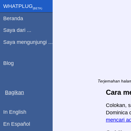
WHATPLUG
(ΒETA)
Beranda
Saya dari ...
Saya mengunjungi ...
Blog
Terjemahan halam
Cara m
Bagikan
Colokan, s
In English
Dominica d
mencari ad
En Español