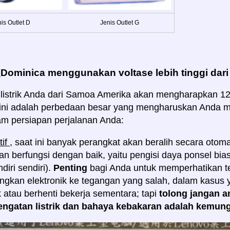
is Outlet D
Jenis Outlet G
:
Dominica menggunakan voltase lebih tinggi dar
listrik Anda dari Samoa Amerika akan mengharapkan 120 
, ini adalah perbedaan besar yang mengharuskan Anda 
am persiapan perjalanan Anda:
tif
, saat ini banyak perangkat akan beralih secara otom
n berfungsi dengan baik, yaitu pengisi daya ponsel biasa
diri sendiri).
Penting
bagi Anda untuk memperhatikan t
kan elektronik ke tegangan yang salah, dalam kasus y
 atau berhenti bekerja sementara; tapi
tolong jangan a
engatan listrik dan bahaya kebakaran adalah kemun