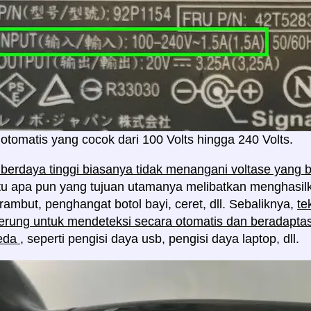
otomatis yang cocok dari 100 Volts hingga 240 Volts.
berdaya tinggi biasanya tidak menangani voltase yang
aitu apa pun yang tujuan utamanya melibatkan menghasilk
rambut, penghangat botol bayi, ceret, dll. Sebaliknya,
te
rung untuk mendeteksi secara otomatis dan beradaptasi
beda
, seperti pengisi daya usb, pengisi daya laptop, dll.