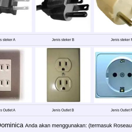
s steker A
Jenis steker B
Jenis steker 
s Outlet A
Jenis Outlet B
Jenis Outlet 
Dominica
Anda akan menggunakan: (termasuk Roseau, 