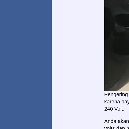
Pengering 
karena day
240 Volt.
Anda aka
volts dan 