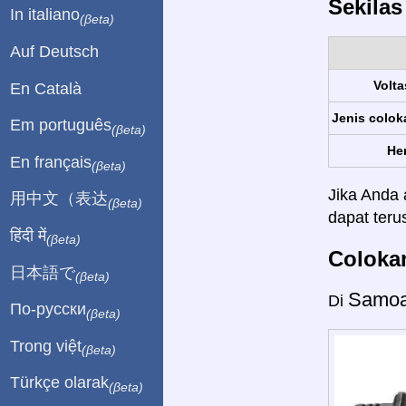
Sekila
In italiano
(βeta)
Auf Deutsch
Volta
En Català
Jenis colok
Em português
(βeta)
Her
En français
(βeta)
Jika Anda 
用中文（表达
(βeta)
dapat ter
हिंदी में
(βeta)
Colokan
日本語で
(βeta)
Samoa
Di
По-русски
(βeta)
Trong việt
(βeta)
Türkçe olarak
(βeta)