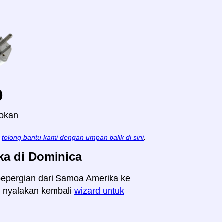
o
lokan
t
tolong bantu kami dengan umpan balik di sini
.
a di Dominica
k bepergian dari Samoa Amerika ke
n, nyalakan kembali
wizard untuk