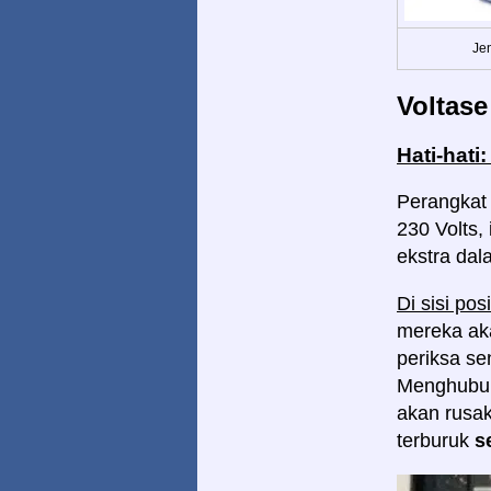
Jen
Voltase
Hati-hati
Perangkat 
230 Volts
ekstra dal
Di sisi posi
mereka aka
periksa sen
Menghubung
akan rusak
terburuk
s