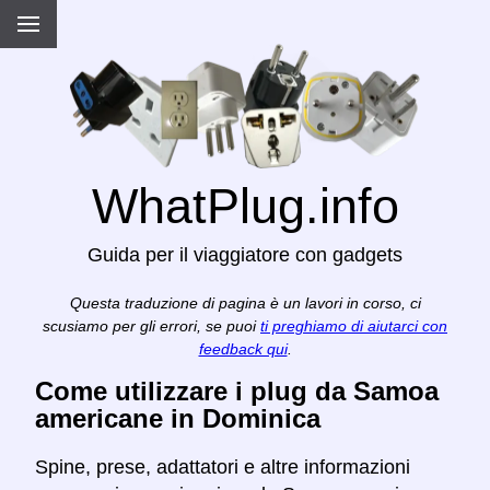
WhatPlug.info
Guida per il viaggiatore con gadgets
Questa traduzione di pagina è un lavori in corso, ci
scusiamo per gli errori, se puoi
ti preghiamo di aiutarci con
feedback qui
.
Come utilizzare i plug da Samoa
americane in Dominica
Spine, prese, adattatori e altre informazioni