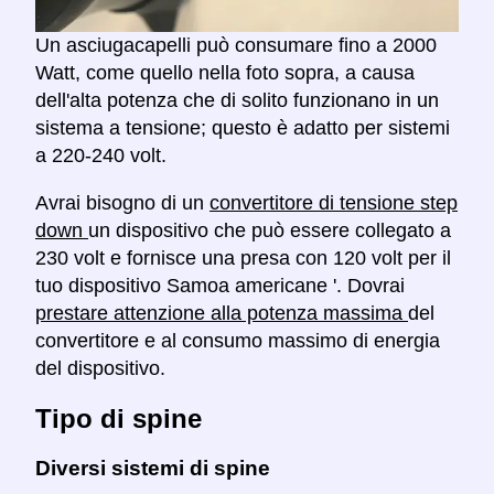
Un asciugacapelli può consumare fino a 2000
Watt, come quello nella foto sopra, a causa
dell'alta potenza che di solito funzionano in un
sistema a tensione; questo è adatto per sistemi
a 220-240 volt.
Avrai bisogno di un
convertitore di tensione step
down
un dispositivo che può essere collegato a
230 volt e fornisce una presa con 120 volt per il
tuo dispositivo Samoa americane '. Dovrai
prestare attenzione alla potenza massima
del
convertitore e al consumo massimo di energia
del dispositivo.
Tipo di spine
Diversi sistemi di spine