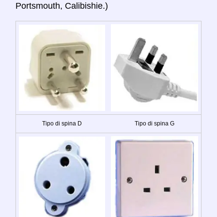
Portsmouth, Calibishie.)
Tipo di spina D
Tipo di spina G