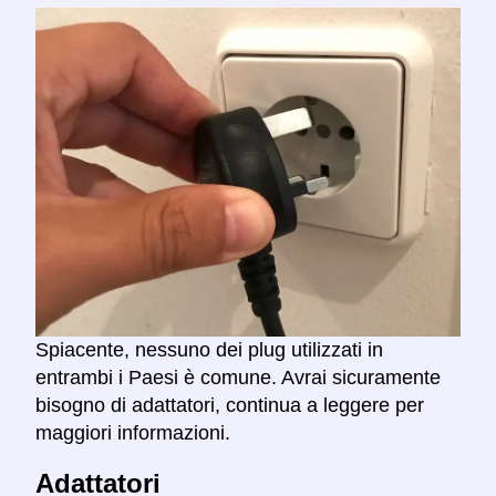
Spiacente, nessuno dei plug utilizzati in
entrambi i Paesi è comune. Avrai sicuramente
bisogno di adattatori, continua a leggere per
maggiori informazioni.
Adattatori