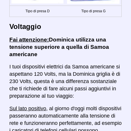
Tipo di presa D
Tipo di presa G
Voltaggio
Fai attenzione:
Dominica utilizza una
tensione superiore a quella di Samoa
americane
I tuoi dispositivi elettrici da Samoa americane si
aspettano 120 Volts, ma la Dominica griglia è di
230 Volts, questa è una differenza sostanziale
che ti richiede di fare alcuni passi aggiuntivi in
preparazione al tuo viaggio:
Sul lato positivo
, al giorno d'oggi molti dispositivi
passeranno automaticamente alla tensione di
rete e funzioneranno perfettamente, ad esempio
i caricatori di telefoni cellulari possono