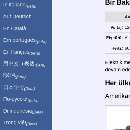
Bir Bakı
In italiano
(βeta)
Auf Deutsch
Am
Voltaj:
12
En Català
Fiş türü:
A, 
Em português
(βeta)
Hertz:
60
En français
(βeta)
Elektrik me
用中文（表达
(βeta)
devam edebi
हिंदी में
(βeta)
Her ülke
日本語で
(βeta)
Amerika
По-русски
(βeta)
Di indonesia
(βeta)
Trong việt
(βeta)