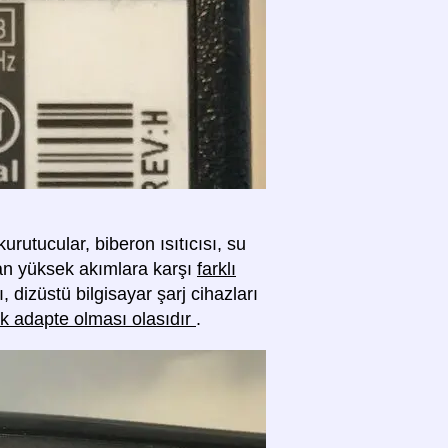
rutucular, biberon ısıtıcısı, su
ılan yüksek akımlara karşı
farklı
ı, dizüstü bilgisayar şarj cihazları
rak adapte olması olasıdır
.