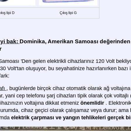
ıkış tipi D
Çıkış tipi G
iyi bak:
Dominika, Amerikan Samoası değerinden 
r
amoası 'Den gelen elektrikli cihazlarınız 120 Volt bekli
30 Volt'tan oluşuyor, bu seyahatinize hazırlanırken bazı 
fark:
afı
, bugünlerde birçok cihaz otomatik olarak ağ voltajına
r, yani cep telefonu şarj cihazları tipik olarak çok voltajlı
Cihazınızın voltajına dikkat etmeniz
önemlidir
. Elektroni
durumda, cihaz geçici olarak çalışamaz veya durur; ama
umda
elektrik çarpması ve yangın tehlikeleri gerçek bi