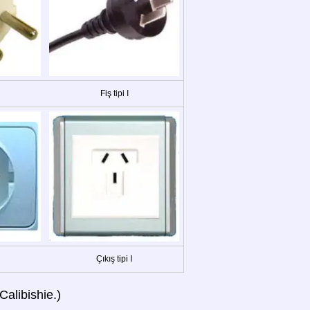
Fiş tipi I
Çıkış tipi I
Calibishie.)