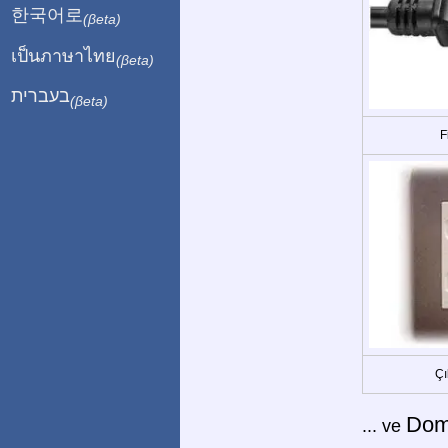
한국어로
(βeta)
เป็นภาษาไทย
(βeta)
בעברית
(βeta)
F
Çı
Dom
... ve