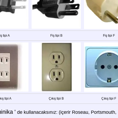
iş tipi A
Fiş tipi B
Fiş tipi F
kış tipi A
Çıkış tipi B
Çıkış tipi F
inika '
de kullanacaksınız: (içerir Roseau, Portsmouth, 