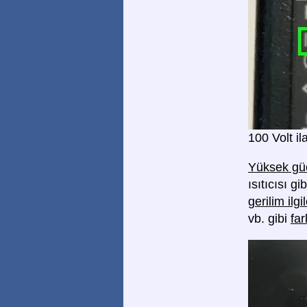
100 Volt i
Yüksek güç
ısıtıcısı g
gerilim il
vb. gibi
far