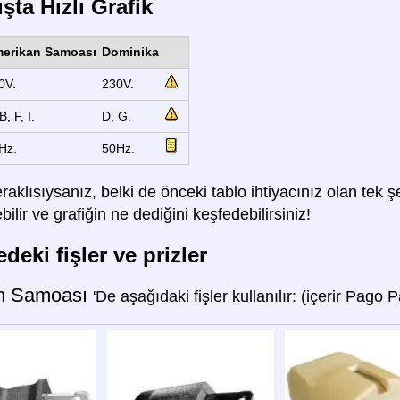
şta Hızlı Grafik
erikan Samoası
Dominika
0V.
230V.
B, F, I.
D, G.
Hz.
50Hz.
raklısıysanız, belki de önceki tablo ihtiyacınız olan tek
lir ve grafiğin ne dediğini keşfedebilirsiniz!
deki fişler ve prizler
n Samoası
'De aşağıdaki fişler kullanılır: (içerir Pago 