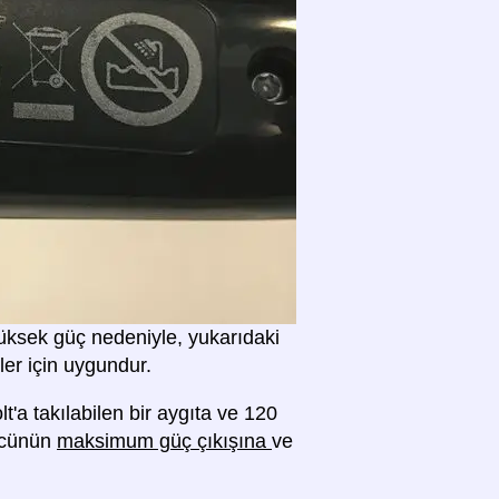
 yüksek güç nedeniyle, yukarıdaki
ler için uygundur.
lt'a takılabilen bir aygıta ve 120
rücünün
maksimum güç çıkışına
ve