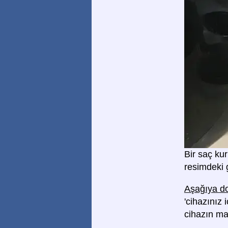
Bir saç kur
resimdeki g
Aşağıya do
'cihazınız
cihazın m