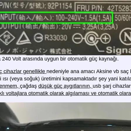
la 240 Volt arasında uygun bir otomatik güç kaynağı.
 cihazlar genellikle
nedeniyle ana amacı Aksine vb saç ku
ibi ısı (veya soğuk) üretimini kapsamaktadır şey yani kat
gilenmem,
çağdaş
düşük güç aygıtlarının,
usb şarj cihazlar
klı voltajlara otomatik olarak algılaması ve otomatik ola