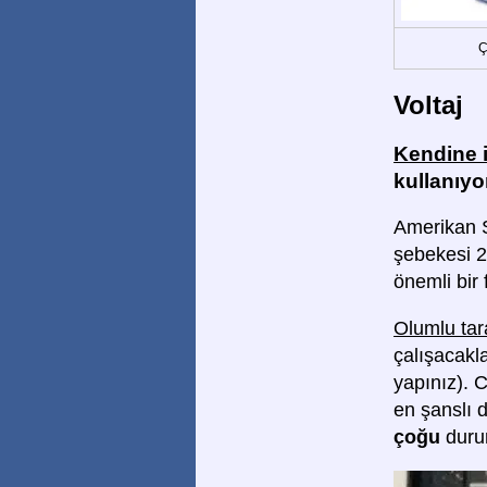
Ç
Voltaj
Kendine 
kullanıyo
Amerikan S
şebekesi 2
önemli bir 
Olumlu tar
çalışacakla
yapınız). 
en şanslı 
çoğu
dur