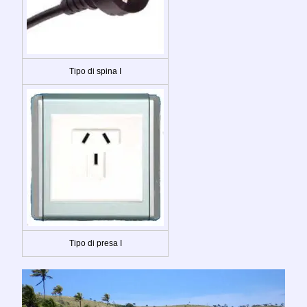
Tipo di spina I
Tipo di presa I