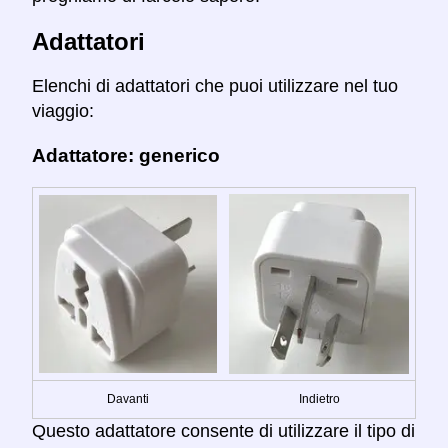
Adattatori
Elenchi di adattatori che puoi utilizzare nel tuo
viaggio:
Adattatore: generico
Davanti
Indietro
Questo adattatore consente di utilizzare il tipo di