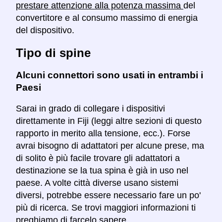
prestare attenzione alla potenza massima
del
convertitore e al consumo massimo di energia
del dispositivo.
Tipo di spine
Alcuni connettori sono usati in entrambi i
Paesi
Sarai in grado di collegare i dispositivi
direttamente in Fiji (leggi altre sezioni di questo
rapporto in merito alla tensione, ecc.). Forse
avrai bisogno di adattatori per alcune prese, ma
di solito è più facile trovare gli adattatori a
destinazione se la tua spina è già in uso nel
paese. A volte città diverse usano sistemi
diversi, potrebbe essere necessario fare un po'
più di ricerca. Se trovi maggiori informazioni ti
preghiamo di farcelo sapere.