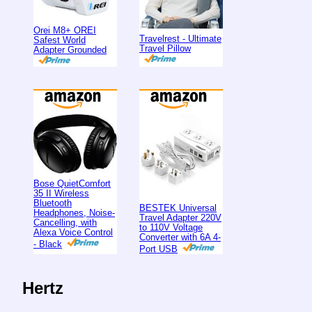
Orei M8+ OREI
Travelrest - Ultimate
Safest World
Travel Pillow
Adapter Grounded
Bose QuietComfort
35 II Wireless
Bluetooth
BESTEK Universal
Headphones, Noise-
Travel Adapter 220V
Cancelling, with
to 110V Voltage
Alexa Voice Control
Converter with 6A 4-
- Black
Port USB
Hertz