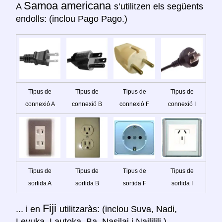
Samoa americana
A
s’utilitzen els següents
endolls: (inclou Pago Pago.)
Tipus de
Tipus de
Tipus de
Tipus de
connexió A
connexió B
connexió F
connexió I
Tipus de
Tipus de
Tipus de
Tipus de
sortida A
sortida B
sortida F
sortida I
Fiji
... i en
utilitzaràs: (inclou Suva, Nadi,
Levuka, Lautoka, Ba, Nasilai i Naililili.)