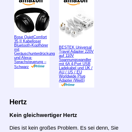
Bose QuietComfort
35 II Kabelloser
Bluetooth-Kopfhörer
BESTEK Universal
mit
Travel Adapter 220V
Geräuschunterdrückung
auf 110V
und Alexa-
Spannungswandler
Sprachsteuerung –
mit 6A 4-Port USB
Schwarz
Ladekabel und UK /
AU / US / EU
Worldwide Plug
Adapter (Weiß)
Hertz
Kein gleichwertiger Hertz
Dies ist kein großes Problem. Es sei denn, Sie