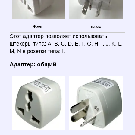
Фронт
назад
Этот адаптер позволяет использовать
штекеры типа: A, B, C, D, E, F, G, H, I, J, K, L,
M, N в розетки типа: I.
Адаптер: общий