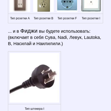
Тип розетки A
Тип розетки B
Тип розетки F
Тип розетки I
Фиджи
... и в
вы будете использовать:
(включает в себя Сува, Nadi, Левук, Lautoka,
В, Насилай и Наилилили.)
Тип штекера I