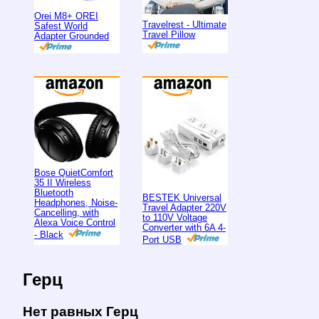
Orei M8+ OREI
Travelrest - Ultimate
Safest World
Travel Pillow
Adapter Grounded
Bose QuietComfort
35 II Wireless
Bluetooth
BESTEK Universal
Headphones, Noise-
Travel Adapter 220V
Cancelling, with
to 110V Voltage
Alexa Voice Control
Converter with 6A 4-
- Black
Port USB
Герц
Нет равных Герц