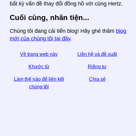
bất kỳ vấn đề thay đổi đồng hồ với cùng Hertz.
Cuối cùng, nhân tiện...
Chúng tôi đang cải tiến blog! Hãy ghé thăm
blog
mới của chúng tôi tại đây
.
Về trang web này
Liên hệ và đề xuất
Khước từ
Riêng tư
Làm thế nào để liên kết
Chia sẻ
chúng tôi
☆ Nếu bạn thấy bài viết này hữu ích, hãy giúp chúng
tôi bằng cách chia sẻ nó trên phương tiện truyền
thông xã hội,
Một liên kết từ trang web của bạn cũng giúp.