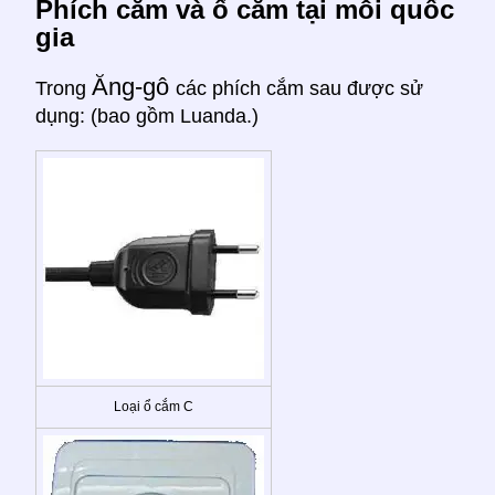
Phích cắm và ổ cắm tại mỗi quốc
gia
Ăng-gô
Trong
các phích cắm sau được sử
dụng: (bao gồm Luanda.)
Loại ổ cắm C