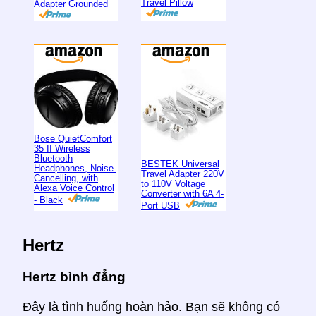
Travel Pillow
Adapter Grounded
Bose QuietComfort
35 II Wireless
Bluetooth
BESTEK Universal
Headphones, Noise-
Travel Adapter 220V
Cancelling, with
to 110V Voltage
Alexa Voice Control
Converter with 6A 4-
- Black
Port USB
Hertz
Hertz bình đẳng
Đây là tình huống hoàn hảo. Bạn sẽ không có