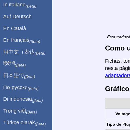
In italiano
(βeta)
Auf Deutsch
En Català
Esta traduç
En français
(βeta)
Como u
用中文（表达
(βeta)
Fichas, to
हिंदी में
(βeta)
nesta pági
日本語で
adaptadore
(βeta)
По-русски
Gráfico
(βeta)
Di indonesia
(βeta)
Trong việt
(βeta)
Voltag
Türkçe olarak
(βeta)
Tipo de Plu