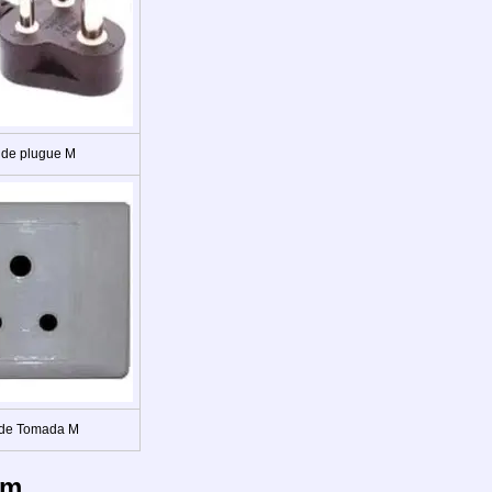
 de plugue M
 de Tomada M
em