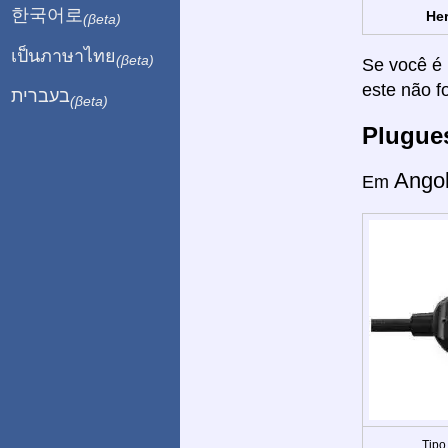
한국어로
Her
(βeta)
เป็นภาษาไทย
(βeta)
Se você é 
este não f
בעברית
(βeta)
Plugue
Ango
Em
Tipo