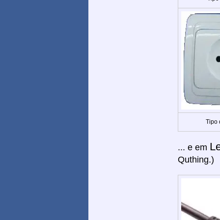
Tipo
L
... e em
Quthing.)