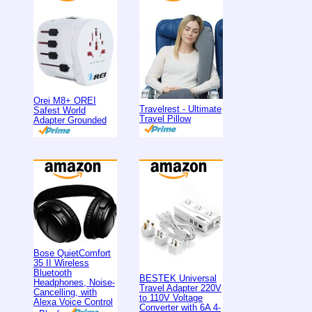
Orei M8+ OREI
Travelrest - Ultimate
Safest World
Travel Pillow
Adapter Grounded
Bose QuietComfort
35 II Wireless
Bluetooth
BESTEK Universal
Headphones, Noise-
Travel Adapter 220V
Cancelling, with
to 110V Voltage
Alexa Voice Control
Converter with 6A 4-