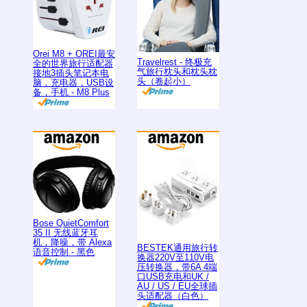
Orei M8 + OREI最安
Travelrest - 终极充
全的世界旅行适配器
气旅行枕头和枕头枕
接地3插头笔记本电
头（卷起小）
脑，充电器，USB设
备，手机 - M8 Plus
Bose QuietComfort
35 II 无线蓝牙耳
机，降噪，带 Alexa
BESTEK通用旅行转
语音控制 - 黑色
换器220V至110V电
压转换器，带6A 4端
口USB充电和UK /
AU / US / EU全球插
头适配器（白色）