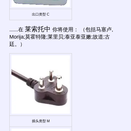
出口类型 C
莱索托中
......在
你将使用： （包括马塞卢,
Morija;莫霍特隆;莱里贝;泰亚泰亚嫩;故道;古
廷。）
插头类型 M