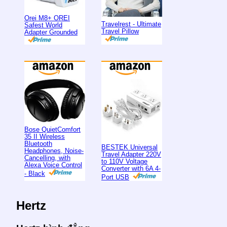
Orei M8+ OREI
Travelrest - Ultimate
Safest World
Travel Pillow
Adapter Grounded
Bose QuietComfort
35 II Wireless
Bluetooth
BESTEK Universal
Headphones, Noise-
Travel Adapter 220V
Cancelling, with
to 110V Voltage
Alexa Voice Control
Converter with 6A 4-
- Black
Port USB
Hertz