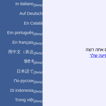
In italiano
(βeta)
Auf Deutsch
En Català
Em português
(βeta)
En français
(βeta)
 אתה רוצה
用中文（表达
(βeta)
יעה שלך
हिंदी में
(βeta)
日本語で
(βeta)
По-русски
(βeta)
Di indonesia
(βeta)
Trong việt
(βeta)