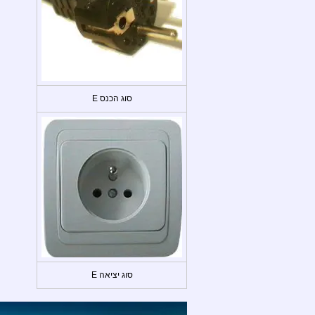
סוג הכנס E
סוג יציאה E