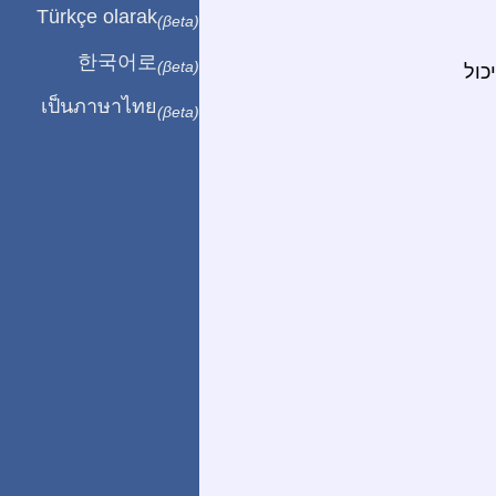
Türkçe olarak
(βeta)
한국어로
(βeta)
כול
เป็นภาษาไทย
(βeta)