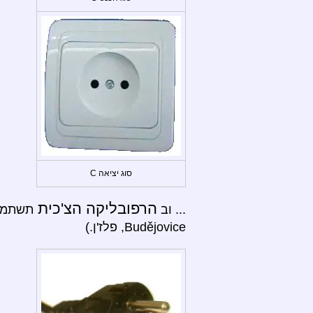
סוג יציאה C
הרפובליקה הצ'כית
... וב
Budějovice, פלז'ן.)