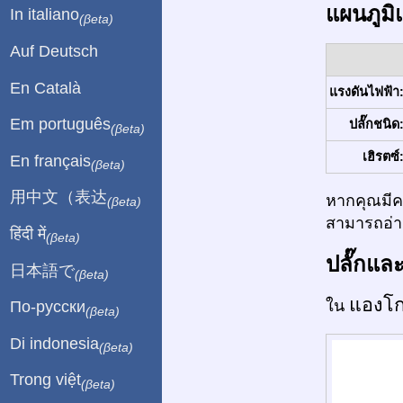
แผนภูมิ
In italiano
(βeta)
Auf Deutsch
En Català
แรงดันไฟฟ้า
Em português
ปลั๊กชนิด
(βeta)
เฮิรตซ์
En français
(βeta)
用中文（表达
หากคุณมีคว
(βeta)
สามารถอ่าน
हिंदी में
(βeta)
ปลั๊กแล
日本語で
(βeta)
แองโ
ใน
По-русски
(βeta)
Di indonesia
(βeta)
Trong việt
(βeta)