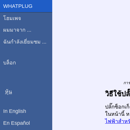
WHATPLUG
โฮมเพจ
ผมมาจาก ...
ฉันกำลังเยี่ยมชม ...
บล็อก
การ
หุ้น
วิธีใช้
ปลั๊กซ็อกเ
In English
ในหน้านี้ 
ไฟฟ้าสำหรั
En Español