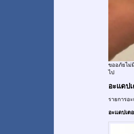
ขออภัยไม่ม
ไป
อะแดปเ
รายการอะแ
อะแดปเตอร์