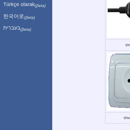
Türkçe olarak
(βeta)
한국어로
(βeta)
בעברית
(βeta)
ปร
ประ