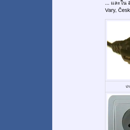
... และใน
Vary, Česk
ปร