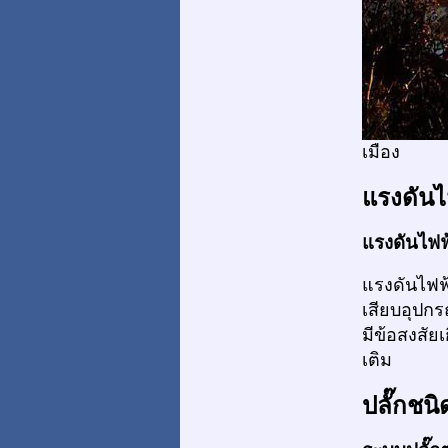
เมือง
แรงดันไ
แรงดันไฟฟ้
แรงดันไฟฟ
เสียบอุปก
มีข้อสงสัย
เติม
ปลั๊กชนิ