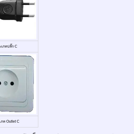
ะเภทปลั๊ก C
เภท Outlet C