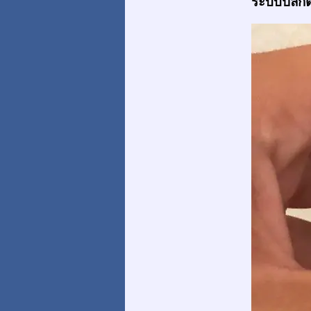
ระบบปลั๊กต