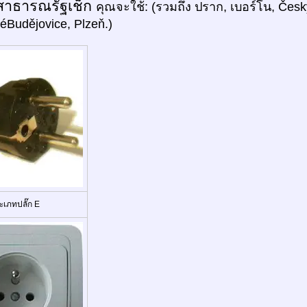
สาธารณรัฐเช็ก
คุณจะใช้: (รวมถึง ปราก, เบอร์โน, Čes
éBudějovice, Plzeň.)
ะเภทปลั๊ก E