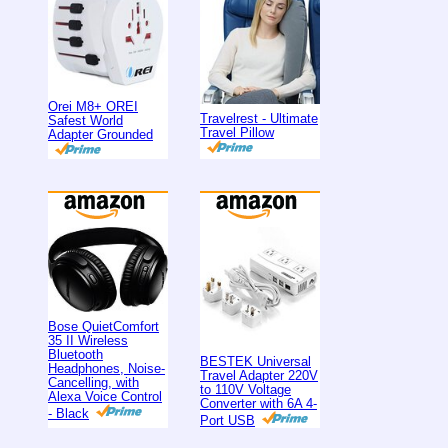
Orei M8+ OREI
Travelrest - Ultimate
Safest World
Travel Pillow
Adapter Grounded
Bose QuietComfort
35 II Wireless
Bluetooth
BESTEK Universal
Headphones, Noise-
Travel Adapter 220V
Cancelling, with
to 110V Voltage
Alexa Voice Control
Converter with 6A 4-
- Black
Port USB