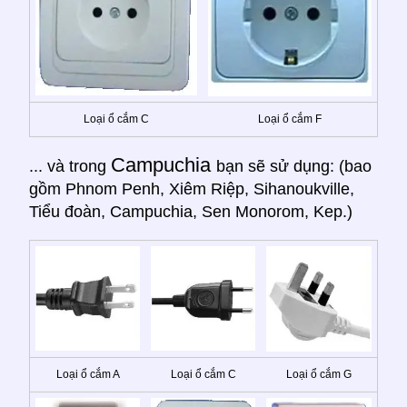
Loại ổ cắm C
Loại ổ cắm F
Campuchia
... và trong
bạn sẽ sử dụng: (bao
gồm Phnom Penh, Xiêm Riệp, Sihanoukville,
Tiểu đoàn, Campuchia, Sen Monorom, Kep.)
Loại ổ cắm A
Loại ổ cắm C
Loại ổ cắm G