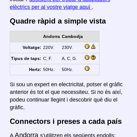
elèctrics per al vostre viatge aquí
.
Quadre ràpid a simple vista
Andorra
Cambodja
Voltatge:
220V.
230V.
Tipus de taps:
C, F.
A, C, G.
Hertz:
50Hz.
50Hz.
Si sou un expert en electricitat, potser el gràfic
anterior és tot el que necessiteu. Si no és així,
podeu continuar llegint i descobrir què diu el
gràfic.
Connectors i preses a cada país
Andorra
A
s’utilitzen els següents endolls: