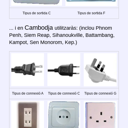
Tipus de sortida C
Tipus de sortida F
Cambodja
... i en
utilitzaràs: (inclou Phnom
Penh, Siem Reap, Sihanoukville, Battambang,
Kampot, Sen Monorom, Kep.)
Tipus de connexió A
Tipus de connexió C
Tipus de connexió G