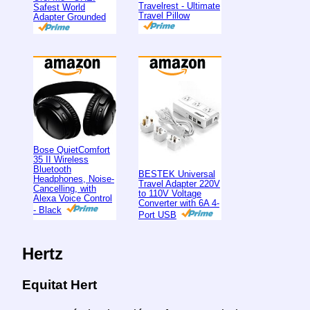
Travelrest - Ultimate
Safest World
Travel Pillow
Adapter Grounded
Bose QuietComfort
35 II Wireless
Bluetooth
BESTEK Universal
Headphones, Noise-
Travel Adapter 220V
Cancelling, with
to 110V Voltage
Alexa Voice Control
Converter with 6A 4-
- Black
Port USB
Hertz
Equitat Hert