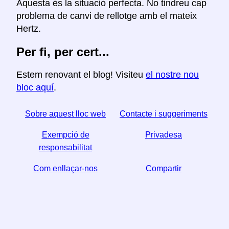
Aquesta és la situació perfecta. No tindreu cap
problema de canvi de rellotge amb el mateix
Hertz.
Per fi, per cert...
Estem renovant el blog! Visiteu
el nostre nou
bloc aquí
.
Sobre aquest lloc web
Contacte i suggeriments
Exempció de
Privadesa
responsabilitat
Com enllaçar-nos
Compartir
☆ Si trobeu útil aquest article, ajudeu-nos a compartir-
lo a les xarxes socials,
↬ també ens ajuda un enllaç del vostre lloc web.