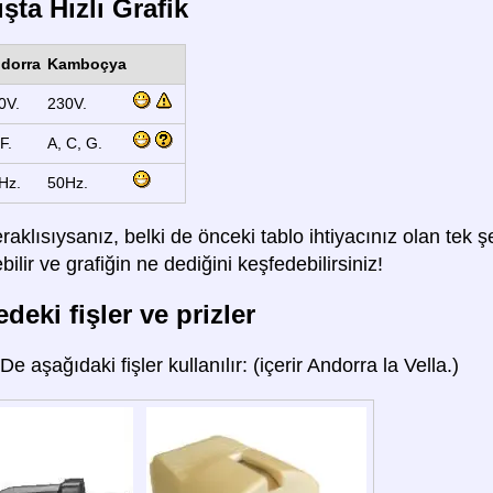
şta Hızlı Grafik
dorra
Kamboçya
0V.
230V.
F.
A, C, G.
Hz.
50Hz.
raklısıysanız, belki de önceki tablo ihtiyacınız olan tek
lir ve grafiğin ne dediğini keşfedebilirsiniz!
deki fişler ve prizler
'De aşağıdaki fişler kullanılır: (içerir Andorra la Vella.)