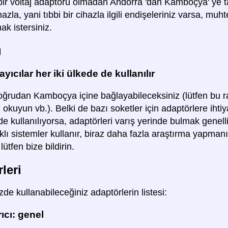
 bir voltaj adaptörü olmadan Andorra 'dan Kamboçya' ye 
hazla, yani tıbbi bir cihazla ilgili endişeleriniz varsa, m
ak istersiniz.
ü
yıcılar her iki ülkede de kullanılır
oğrudan Kamboçya içine bağlayabileceksiniz (lütfen bu rapo
 okuyun vb.). Belki de bazı soketler için adaptörlere ihti
e kullanılıyorsa, adaptörleri varış yerinde bulmak genell
rklı sistemler kullanır, biraz daha fazla araştırma yapmanı
lütfen bize bildirin.
leri
de kullanabileceğiniz adaptörlerin listesi:
ıcı: genel