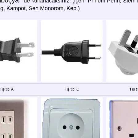
boçya '
de kullanacaksınız: (içerir Phnom Penh, Siem 
g, Kampot, Sen Monorom, Kep.)
Fiş tipi A
Fiş tipi C
Fiş t