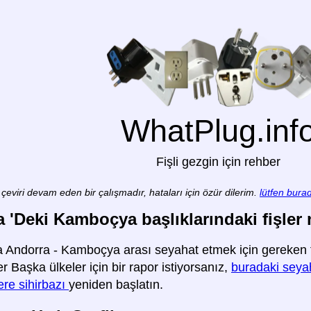
WhatPlug.inf
Fişli gezgin için rehber
çeviri devam eden bir çalışmadır, hataları için özür dilerim.
lütfen burad
 'Deki Kamboçya başlıklarındaki fişler n
 Andorra - Kamboçya arası seyahat etmek için gereken fiş
ler Başka ülkeler için bir rapor istiyorsanız,
buradaki seyaha
re sihirbazı
yeniden başlatın.