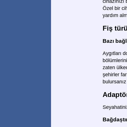
cihazınızı
Özel bir ci
yardım alm
Fiş tür
Bazı bağla
Aygıtları d
bölümlerini
zaten ülked
şehirler fa
bulursanız 
Adaptör
Seyahatiniz
Bağdaştır