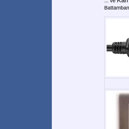
Kam
... ve
Battamban