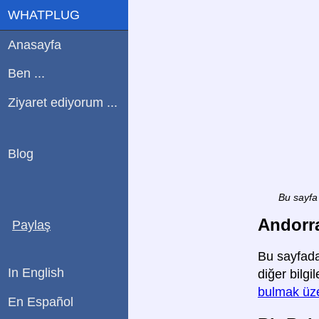
WHATPLUG
Anasayfa
Ben ...
Ziyaret ediyorum ...
Blog
Bu sayfa 
Andorra
Paylaş
Bu sayfada
In English
diğer bilgi
bulmak üze
En Español