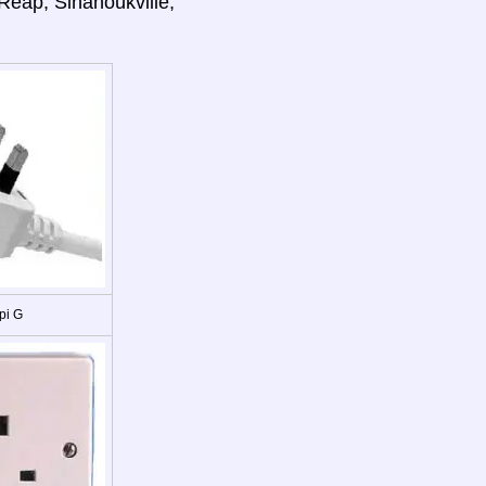
Reap, Sihanoukville,
ipi G