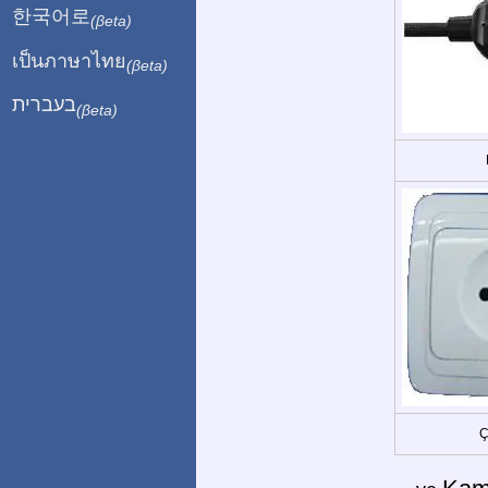
한국어로
(βeta)
เป็นภาษาไทย
(βeta)
בעברית
(βeta)
Ç