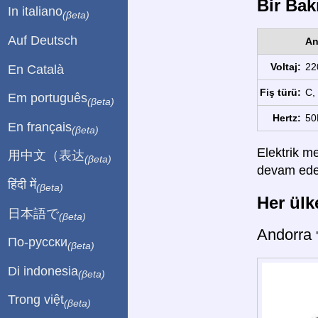
Bir Bakı
In italiano
(βeta)
Auf Deutsch
An
Voltaj:
22
En Català
Fiş türü:
C, 
Em português
(βeta)
Hertz:
50
En français
(βeta)
Elektrik me
用中文（表达
(βeta)
devam edebi
हिंदी में
(βeta)
Her ülke
日本語で
(βeta)
Andorra
По-русски
(βeta)
Di indonesia
(βeta)
Trong việt
(βeta)