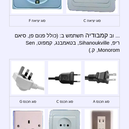
סוג יציאה C
סוג יציאה F
קמבודיה
... וב
תשתמש ב: (כולל פנום פן, סיאם
ריפ, Sihanoukville, בטאמבנג, קמפוט, Sen
Monorom, ק.)
סוג הכנס A
סוג הכנס C
סוג הכנס G