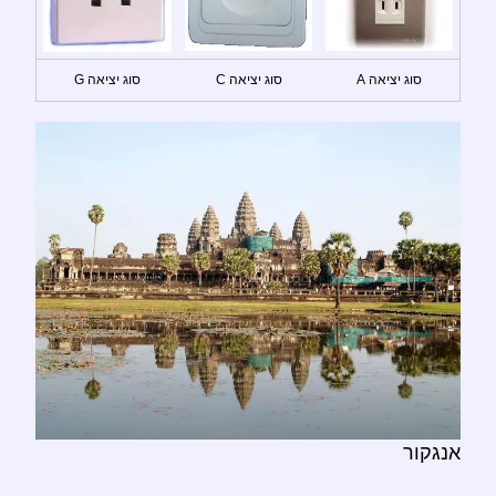
סוג יציאה A
סוג יציאה C
סוג יציאה G
אנגקור