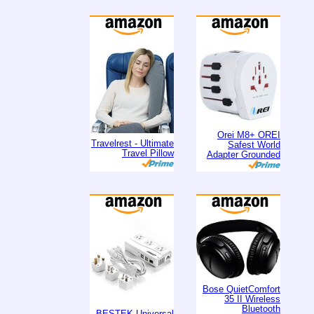
Orei M8+ OREI
Travelrest - Ultimate
Safest World
Travel Pillow
Adapter Grounded
Bose QuietComfort
35 II Wireless
Bluetooth
BESTEK Universal