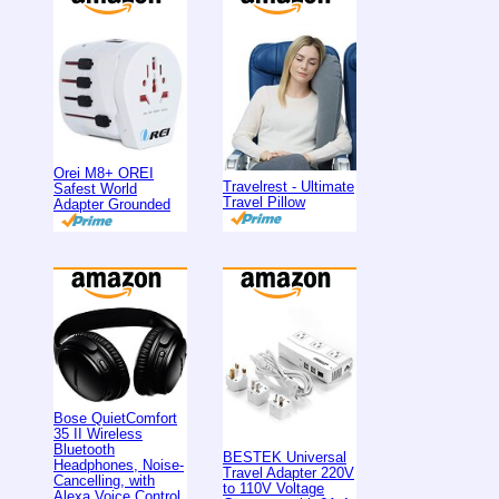
Orei M8+ OREI
Travelrest - Ultimate
Safest World
Travel Pillow
Adapter Grounded
Bose QuietComfort
35 II Wireless
Bluetooth
BESTEK Universal
Headphones, Noise-
Travel Adapter 220V
Cancelling, with
to 110V Voltage
Alexa Voice Control