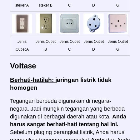
steker A
steker B
C
D
G
Jenis
Jenis Outlet
Jenis Outlet
Jenis Outlet
Jenis Outlet
Outlet A
B
C
D
G
Voltase
Berhati-hatilah:
jaringan listrik tidak
homogen
Tegangan berbeda digunakan di negara-
negara. Jadi mungkin tegangan yang berbeda
digunakan di berbagai daerah atau kota.
Anda
harus sangat berhati-hati tentang hal ini.
Sebelum pluging perangkat listrik, Anda harus