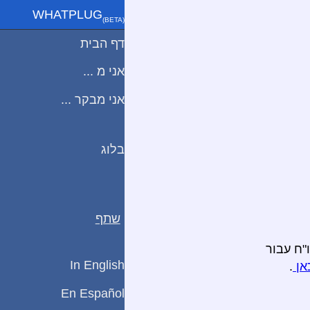
WHATPLUG
(ΒETA)
דף הבית
אני מ ...
אני מבקר ...
בלוג
שתף
"ח עבור
In English
אן
.
En Español