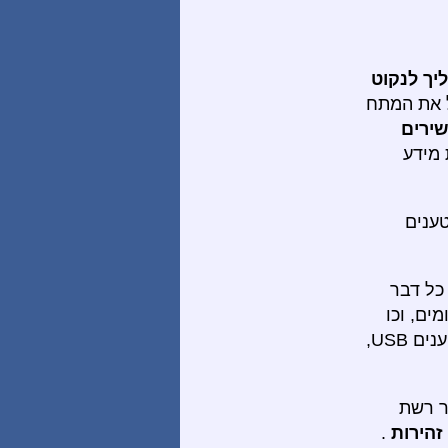
ליך לנקוט
 את המתח
ירים
מידע
טענים
כל דבר
ים, וכו
כלומר מטענים USB,
ר רשת
זהירות
.