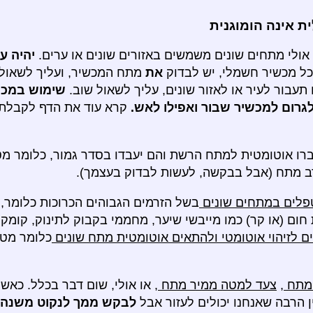
 אינה הומוגנית
אולי מתחים שונים משמשים באזורים שונים או ערים.
יהיה ע
 כל מכשיר חשמלי, יש לבדוק
את
מתח המכשיר, ועליך לשאול
ור לעיר או לאזור שונים, עליך לשאול שוב.
שימוש במכש
גרום למכשיר שבור ואפילו לאש.
קרא עוד את הדף לקבלת 
עברו אוטומטית למתח הרשת והם יעבדו בסדר גמור, כלומר מ
רב מתח (אבל בבקשה, לעשות לבדוק בעצמך).
פלים במתחים שונים
בשל הזרמים הגבוהים הכרוכות כלומר, 
ום (או קר) כמו מייבשי שיער, מחממי בקבוק לתינוק, קומקומ
ים לזיהוי אוטומטי ולהתאים אוטומטית מתח שונים
 מתח
,
צעד למטה ממיר מתח
, או אולי, שום דבר בכלל. כאש
ן הרבה שאנחנו יכולים לעזור אבל
לבקש ממך לנקוט משנה 