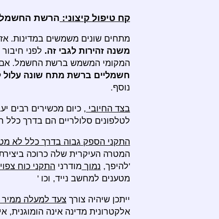
קח טיפול קיצוני:
הרשת החשמלית
מתחים שונים משמשים במדינות. אז 
משנה זהירות לגבי זה.
לפני חיבור
המקומי המשמש ברשת החשמל. אם תעב
חשמליים ברשת מתח שונה עלול ל
נוסף.
בצד החיובי
, כיום מכשירים רבים י
לטלפונים סלולריים הם בדרך כלל 
התקני הספק גבוה בדרך כלל לא מט
המטרה העיקרית שלה כרוכה ביצירת ח
'להיפך,
נמוך
מודרני
התקני כוח צפוי
מטענים למחשב נייד, וכו '
ייתכן שיהיה צורך
צעד למעלה ממיר
אלקטרונית מדינה אינה הומוגנית, אי