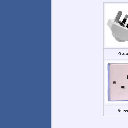
כנס G
יאה G