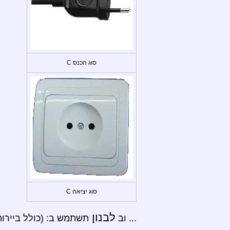
סוג הכנס C
סוג יציאה C
לבנון
... וב
תשתמש ב: (כולל ביירות, צמיג, Byblos, בטרון, סעידה, ré