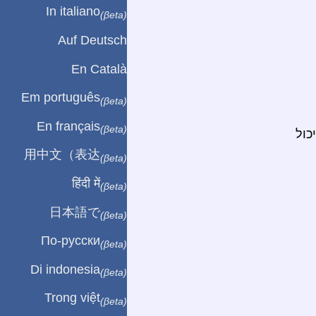
In italiano
(βeta)
Auf Deutsch
En Català
Em português
(βeta)
En français
(βeta)
כול
用中文（表达
(βeta)
हिंदी में
(βeta)
日本語で
(βeta)
По-русски
(βeta)
Di indonesia
(βeta)
Trong việt
(βeta)