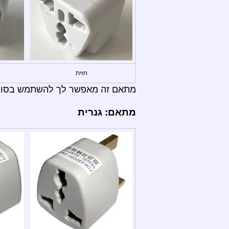
חזית
מתאם זה מאפשר לך להשתמש בסוגי תקעים: , C, D, E, F, G, H, I, J, K, L, M, N
מתאם: גנרית