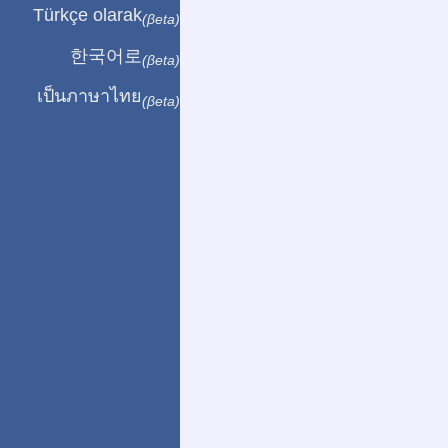
Türkçe olarak
(βeta)
한국어로
(βeta)
เป็นภาษาไทย
(βeta)