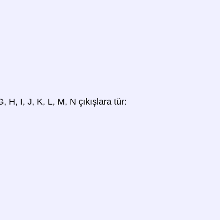
, H, I, J, K, L, M, N çıkışlara tür: