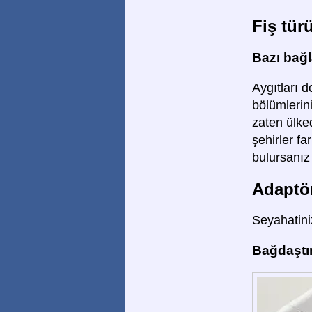
Fiş tür
Bazı bağla
Aygıtları d
bölümlerini
zaten ülked
şehirler fa
bulursanız 
Adaptör
Seyahatiniz
Bağdaştır