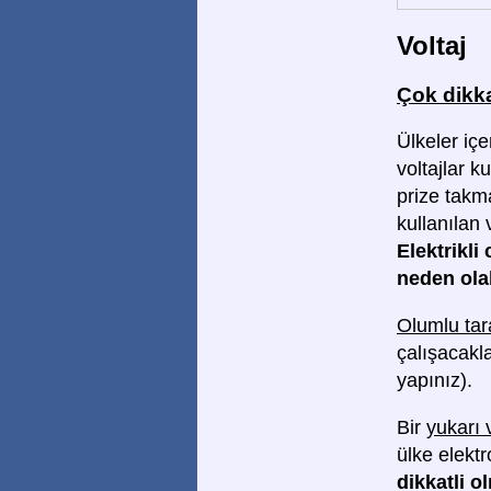
Voltaj
Çok dikka
Ülkeler içe
voltajlar ku
prize tak
kullanılan 
Elektrikli
neden olab
Olumlu tar
çalışacakla
yapınız).
Bir
yukarı 
ülke elekt
dikkatli o