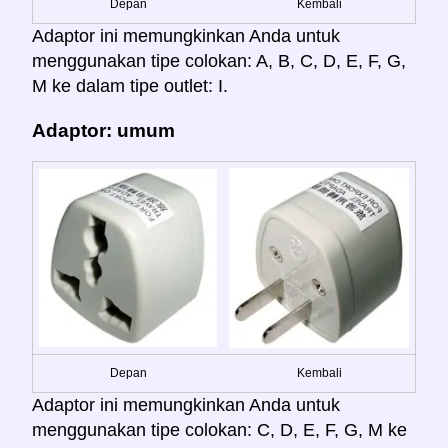
Depan
Kembali
Adaptor ini memungkinkan Anda untuk
menggunakan tipe colokan: A, B, C, D, E, F, G,
M ke dalam tipe outlet: I.
Adaptor: umum
Depan
Kembali
Adaptor ini memungkinkan Anda untuk
menggunakan tipe colokan: C, D, E, F, G, M ke