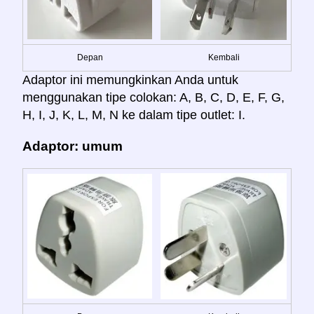
Depan
Kembali
Adaptor ini memungkinkan Anda untuk
menggunakan tipe colokan: A, B, C, D, E, F, G,
H, I, J, K, L, M, N ke dalam tipe outlet: I.
Adaptor: umum