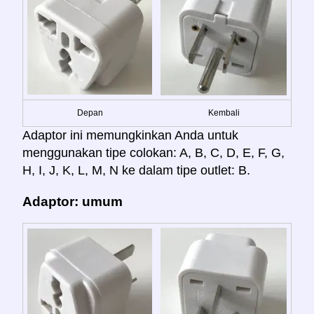
Depan
Kembali
Adaptor ini memungkinkan Anda untuk
menggunakan tipe colokan: A, B, C, D, E, F, G,
H, I, J, K, L, M, N ke dalam tipe outlet: B.
Adaptor: umum