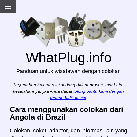
WhatPlug.info
Panduan untuk wisatawan dengan colokan
Terjemahan halaman ini sedang dalam proses, maaf atas
kesalahannya, jika Anda dapat
tolong bantu kami dengan
umpan balik di sini
.
Cara menggunakan colokan dari
Angola di Brazil
Colokan, soket, adaptor, dan informasi lain yang