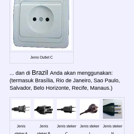
Jenis Outlet C
Brazil
... dan di
Anda akan menggunakan:
(termasuk Brasília, Rio de Janeiro, Sao Paulo,
Salvador, Belo Horizonte, Recife, Manaus.)
Jenis
Jenis
Jenis steker
Jenis steker
Jenis steker
steker A
steker B
C
I
N