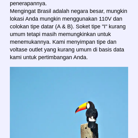
penerapannya.
Mengingat Brasil adalah negara besar, mungkin
lokasi Anda mungkin menggunakan 110V dan
colokan tipe datar (A & B). Soket tipe "I" kurang
umum tetapi masih memungkinkan untuk
menemukannya. Kami menyimpan tipe dan
voltase outlet yang kurang umum di basis data
kami untuk pertimbangan Anda.