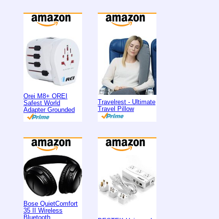
Orei M8+ OREI
Travelrest - Ultimate
Safest World
Travel Pillow
Adapter Grounded
Bose QuietComfort
35 II Wireless
Bluetooth