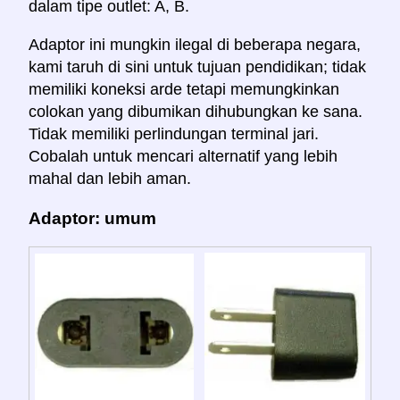
dalam tipe outlet: A, B.
Adaptor ini mungkin ilegal di beberapa negara,
kami taruh di sini untuk tujuan pendidikan; tidak
memiliki koneksi arde tetapi memungkinkan
colokan yang dibumikan dihubungkan ke sana.
Tidak memiliki perlindungan terminal jari.
Cobalah untuk mencari alternatif yang lebih
mahal dan lebih aman.
Adaptor: umum