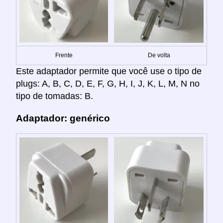
Frente
De volta
Este adaptador permite que você use o tipo de
plugs: A, B, C, D, E, F, G, H, I, J, K, L, M, N no
tipo de tomadas: B.
Adaptador: genérico