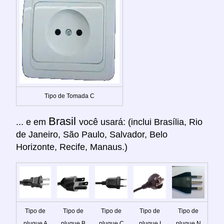
Tipo de Tomada C
Brasil
... e em
você usará: (inclui Brasília, Rio
de Janeiro, São Paulo, Salvador, Belo
Horizonte, Recife, Manaus.)
Tipo de
Tipo de
Tipo de
Tipo de
Tipo de
plugue A
plugue B
plugue C
plugue I
plugue N