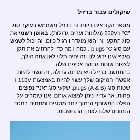
שיקולים עבור ברזיל
מספר הקוראים דיווחו כי ברזיל משתמש בעיקר סוג
"C" ו 220V (מלונות וערים גדולות).
באופן רשמי
את
סוג התקע "N" הוא מוגדר ו רגיל כיום, זה יכול לשמש
עם סוג plugs "C". כמה ו מה כדי להרחיב את תקן
נאכף אינו ידוע לנו וזה יהיה תלוי לאן אתה הולך,
לצפות שונות גבוהה אכיפת שלה.
בהתחשב ברזיל היא מדינה גדולה, זה עשוי להיות
אפשרי המיקום שלך עשוי להיות באמצעות 110V ו
שטוח סוג plugs (A & B). שקעי סוג "אני" נפוצים
פחות, אך עדיין ניתן למצוא אותם. אנו שומרים על
הפלט המשותף הנמוך יותר מסוגים ומתחים במסד
הנתונים שלנו לצורך התחשבות.