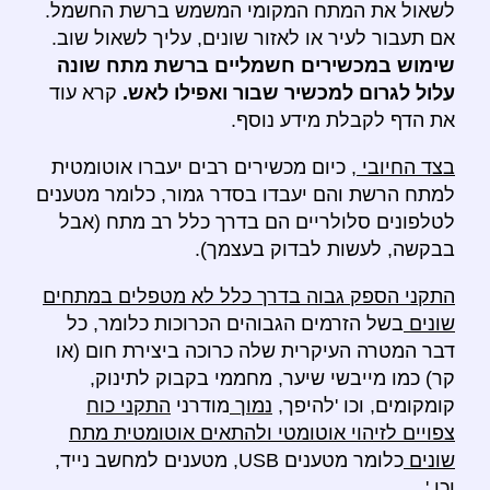
לשאול את המתח המקומי המשמש ברשת החשמל.
אם תעבור לעיר או לאזור שונים, עליך לשאול שוב.
שימוש במכשירים חשמליים ברשת מתח שונה
עלול לגרום למכשיר שבור ואפילו לאש.
קרא עוד
את הדף לקבלת מידע נוסף.
בצד החיובי
, כיום מכשירים רבים יעברו אוטומטית
למתח הרשת והם יעבדו בסדר גמור, כלומר מטענים
לטלפונים סלולריים הם בדרך כלל רב מתח (אבל
בבקשה, לעשות לבדוק בעצמך).
התקני הספק גבוה בדרך כלל לא מטפלים במתחים
שונים
בשל הזרמים הגבוהים הכרוכות כלומר, כל
דבר המטרה העיקרית שלה כרוכה ביצירת חום (או
קר) כמו מייבשי שיער, מחממי בקבוק לתינוק,
קומקומים, וכו 'להיפך,
נמוך
מודרני
התקני כוח
צפויים לזיהוי אוטומטי ולהתאים אוטומטית מתח
שונים
כלומר מטענים USB, מטענים למחשב נייד,
וכו '