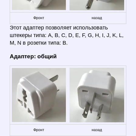
Фронт
назад
Этот адаптер позволяет использовать
штекеры типа: A, B, C, D, E, F, G, H, I, J, K, L,
M, N в розетки типа: B.
Адаптер: общий
Фронт
назад