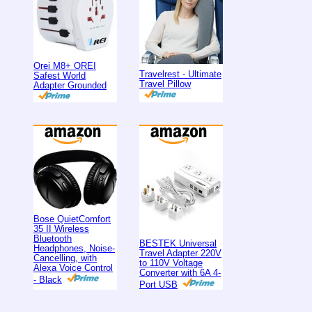
Orei M8+ OREI
Travelrest - Ultimate
Safest World
Travel Pillow
Adapter Grounded
Bose QuietComfort
35 II Wireless
Bluetooth
BESTEK Universal
Headphones, Noise-
Travel Adapter 220V
Cancelling, with
to 110V Voltage
Alexa Voice Control
Converter with 6A 4-
- Black
Port USB