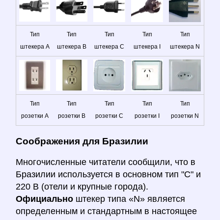
Тип
Тип
Тип
Тип
Тип
штекера A
штекера B
штекера C
штекера I
штекера N
Тип
Тип
Тип
Тип
Тип
розетки A
розетки B
розетки C
розетки I
розетки N
Соображения для Бразилии
Многочисленные читатели сообщили, что в
Бразилии используется в основном тип "С" и
220 В (отели и крупные города).
Официально
штекер типа «N» является
определенным и стандартным в настоящее