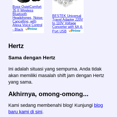
Bose QuietComfort
35 II Wireless
Bluetooth
BESTEK Universal
Headphones, Noise-
Travel Adapter 220V
Cancelling, with
to 110V Voltage
Alexa Voice Control
Converter with 6A 4-
- Black
Port USB
Hertz
Sama dengan Hertz
Ini adalah situasi yang sempurna. Anda tidak
akan memiliki masalah shift jam dengan Hertz
yang sama.
Akhirnya, omong-omong...
Kami sedang membenahi blog! Kunjungi
blog
baru kami di sini
.