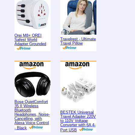
Orei M8+ OREI
Travelrest - Ultimate
Safest World
Travel Pillow
Adapter Grounded
Bose QuietComfort
35 II Wireless
Bluetooth
BESTEK Universal
Headphones, Noise-
Travel Adapter 220V
Cancelling, with
to 110V Voltage
Alexa Voice Control
Converter with 6A 4-
- Black
Port USB