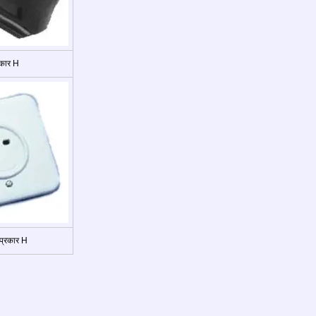
रकार H
्रकार H