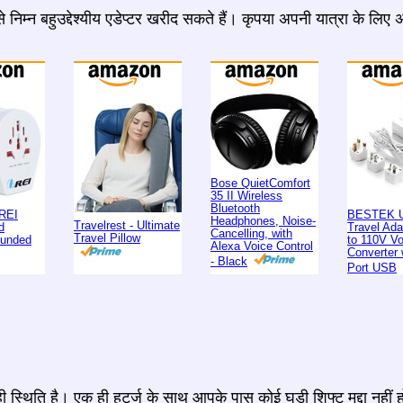
 निम्न बहुउद्देश्यीय एडेप्टर खरीद सकते हैं। कृपया अपनी यात्रा के लिए
Bose QuietComfort
35 II Wireless
Bluetooth
REI
BESTEK U
Headphones, Noise-
Travelrest - Ultimate
d
Travel Ad
Cancelling, with
Travel Pillow
ounded
to 110V Vo
Alexa Voice Control
Converter 
- Black
Port USB
स्थिति है। एक ही हर्ट्ज के साथ आपके पास कोई घड़ी शिफ्ट मुद्दा नहीं 