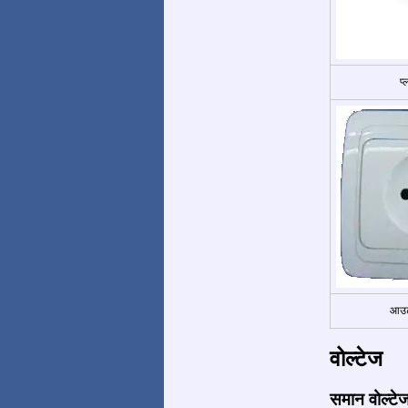
प
आउट
वोल्टेज
समान वोल्टे