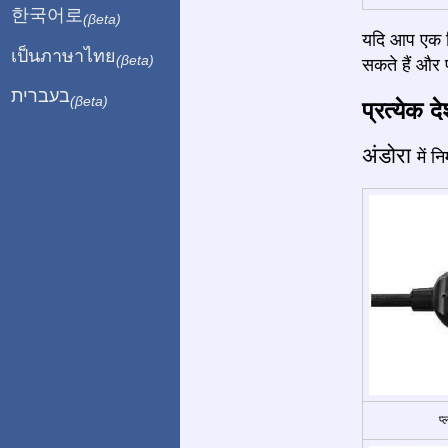
한국어로
(βeta)
यदि आप एक बि
เป็นภาษาไทย
(βeta)
सकते हैं और प
בעברית
(βeta)
प्रत्येक द
अंडोरा
में 
प