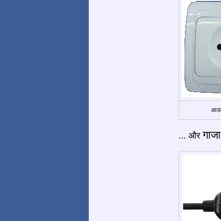
आउट
गाजा 
... और