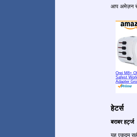
आप अमेज़न से
Orei M8+ O
Safest Worl
Adapter Gr
हेटर्स
बराबर हर्ट्ज
यह एकदम सही 