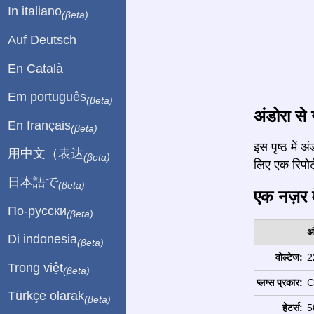
In italiano
(βeta)
Auf Deutsch
En Català
Em português
(βeta)
अंडोरा से 
En français
(βeta)
इस पृष्ठ में
用中文（表达
(βeta)
लिए एक रिपोर्ट
日本語で
(βeta)
एक नज़र मे
По-русски
(βeta)
अ
Di indonesia
(βeta)
वोल्टेज:
2
Trong việt
(βeta)
प्लग्स प्रकार:
C
Türkçe olarak
(βeta)
हेटर्स:
5