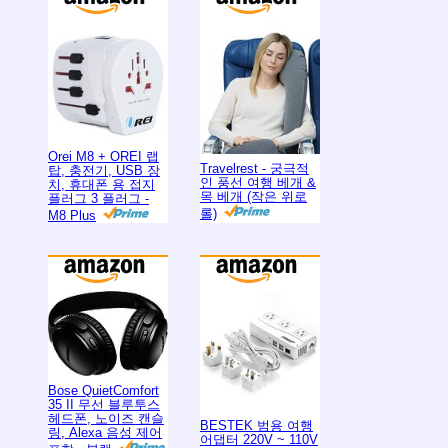
Orei M8 + OREI 랩
Travelrest - 궁극적
탑, 충전기, USB 장
인 풍선 여행 베개 &
치, 휴대폰 용 접지
목 베개 (작은 위로
플러그 3 플러그 -
롤)
M8 Plus
Bose QuietComfort
35 II 무선 블루투스
헤드폰, 노이즈 캔슬
BESTEK 범용 여행
링, Alexa 음성 제어
어댑터 220V ~ 110V