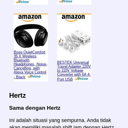
Bose QuietComfort
35 II Wireless
Bluetooth
BESTEK Universal
Headphones, Noise-
Travel Adapter 220V
Cancelling, with
to 110V Voltage
Alexa Voice Control
Converter with 6A 4-
- Black
Port USB
Hertz
Sama dengan Hertz
Ini adalah situasi yang sempurna. Anda tidak
akan memiliki masalah shift jam dengan Hertz