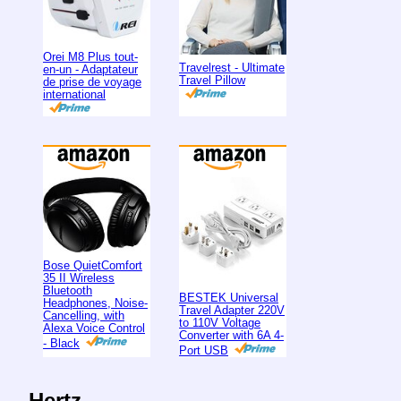
Orei M8 Plus tout-
Travelrest - Ultimate
en-un - Adaptateur
Travel Pillow
de prise de voyage
international
Bose QuietComfort
35 II Wireless
Bluetooth
BESTEK Universal
Headphones, Noise-
Travel Adapter 220V
Cancelling, with
to 110V Voltage
Alexa Voice Control
Converter with 6A 4-
- Black
Port USB
Hertz