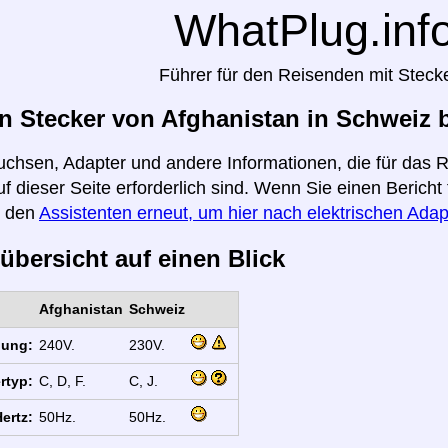
WhatPlug.inf
Führer für den Reisenden mit Steck
 Stecker von Afghanistan in Schweiz 
uchsen, Adapter und andere Informationen, die für das 
f dieser Seite erforderlich sind. Wenn Sie einen Berich
e den
Assistenten erneut, um hier nach elektrischen Adap
übersicht auf einen Blick
Afghanistan
Schweiz
nung:
240V.
230V.
rtyp:
C, D, F.
C, J.
ertz:
50Hz.
50Hz.