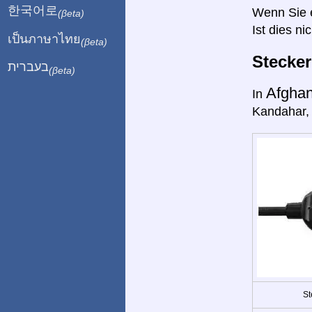
한국어로
Wenn Sie ei
(βeta)
Ist dies ni
เป็นภาษาไทย
(βeta)
Stecke
בעברית
(βeta)
Afghan
In
Kandahar, 
St