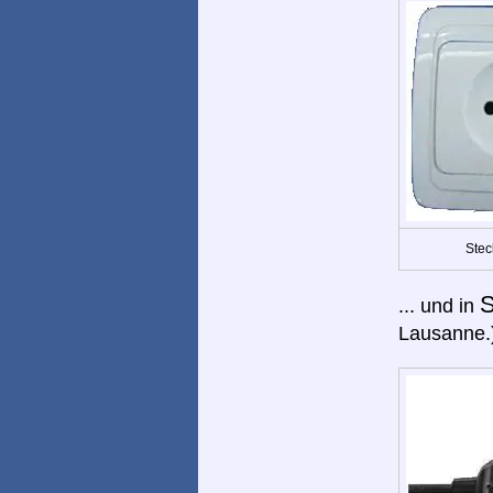
Stec
S
... und in
Lausanne.