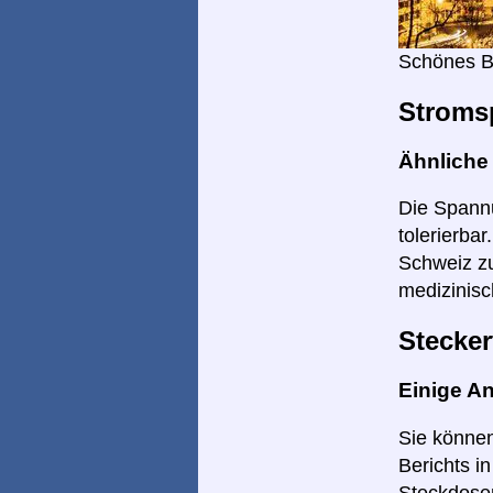
Schönes B
Stroms
Ähnlich
Die Spannu
tolerierba
Schweiz zu
medizinisc
Stecker
Einige A
Sie können
Berichts i
Steckdosen