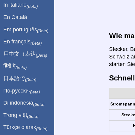
In italiano
(βeta)
En Català
Em português
(βeta)
Wie man
En français
(βeta)
Stecker, B
用中文（表达
(βeta)
Schweiz au
starten Si
हिंदी में
(βeta)
Schnell
日本語で
(βeta)
По-русски
(βeta)
Di indonesia
Stromspan
(βeta)
Trong việt
Stecke
(βeta)
H
Türkçe olarak
(βeta)