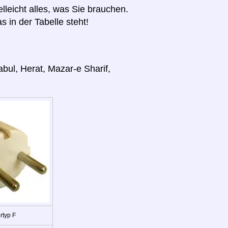
elleicht alles, was Sie brauchen.
s in der Tabelle steht!
bul, Herat, Mazar-e Sharif,
rtyp F