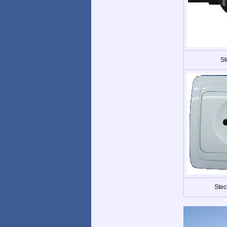
St
Stec