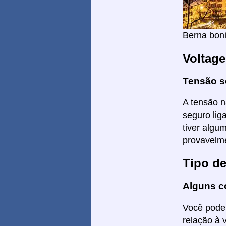
Berna boni
Voltag
Tensão s
A tensão n
seguro lig
tiver algu
provavelme
Tipo d
Alguns c
Você poder
relação à 