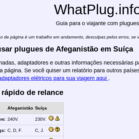
WhatPlug.inf
Guia para o viajante com plugues
ão de página é um trabalho em andamento, desculpas pelos erros, se
sar plugues de Afeganistão em Suíça
madas, adaptadores e outras informações necessárias pa
a página. Se você quiser um relatório para outros países
adaptadores elétricos para sua viagem aqui
.
 rápido de relance
Afeganistão
Suíça
em:
240V.
230V.
gs:
C, D, F.
C, J.