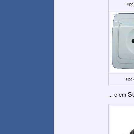
Tipo
Tipo
S
... e em