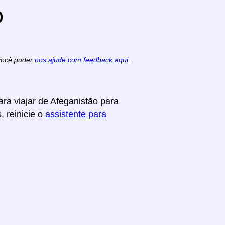
o
 você puder
nos ajude com feedback aqui
.
ra viajar de Afeganistão para
, reinicie o
assistente para