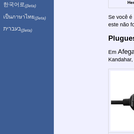
Her
한국어로
(βeta)
เป็นภาษาไทย
Se você é 
(βeta)
este não f
בעברית
(βeta)
Plugue
Afeg
Em
Kandahar, 