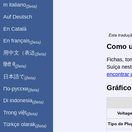
In italiano
(βeta)
Auf Deutsch
En Català
Esta traduç
En français
(βeta)
Como u
用中文（表达
(βeta)
Fichas, to
हिंदी में
(βeta)
Suíça nest
encontrar 
日本語で
(βeta)
Gráfico
По-русски
(βeta)
Di indonesia
(βeta)
Trong việt
Voltag
(βeta)
Tipo de Plu
Türkçe olarak
(βeta)