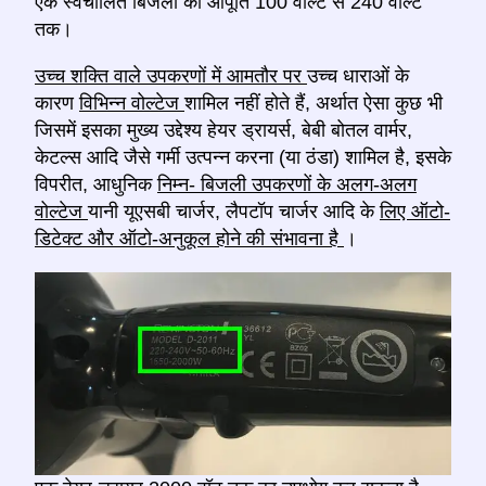
एक स्वचालित बिजली की आपूर्ति 100 वोल्ट से 240 वोल्ट
तक।
उच्च शक्ति वाले उपकरणों में आमतौर पर
उच्च धाराओं के
कारण
विभिन्न वोल्टेज
शामिल नहीं होते हैं, अर्थात ऐसा कुछ भी
जिसमें इसका मुख्य उद्देश्य हेयर ड्रायर्स, बेबी बोतल वार्मर,
केटल्स आदि जैसे गर्मी उत्पन्न करना (या ठंडा) शामिल है, इसके
विपरीत, आधुनिक
निम्न- बिजली उपकरणों के अलग-अलग
वोल्टेज
यानी यूएसबी चार्जर, लैपटॉप चार्जर आदि के
लिए ऑटो-
डिटेक्ट और ऑटो-अनुकूल होने की संभावना है
।