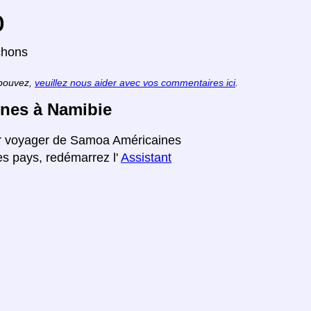
o
chons
 pouvez,
veuillez nous aider avec vos commentaires ici
.
ines à Namibie
our voyager de Samoa Américaines
es pays, redémarrez l'
Assistant