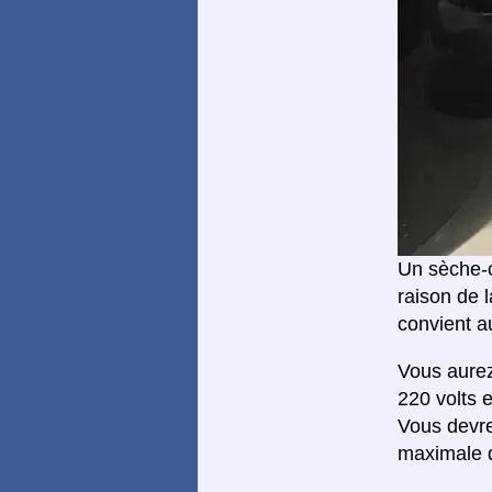
Un sèche-c
raison de 
convient a
Vous aure
220 volts 
Vous devr
maximale d