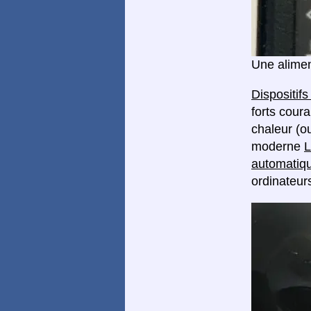
Une alimen
Dispositif
forts coura
chaleur (o
moderne
L
automatiqu
ordinateurs