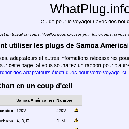
WhatPlug.inf
Guide pour le voyageur avec des bou
est un travail en cours. Veuillez nous excuser pour les erreurs, si vous
 utiliser les plugs de Samoa América
ises, adaptateurs et autres informations nécessaires p
sur cette page. Si vous souhaitez un rapport pour d'autr
rcher des adaptateurs électriques pour votre voyage ici
.
hart en un coup d'œil
Samoa Américaines
Namibie
ension:
120V.
220V.
uchons:
A, B, F, I.
D, M.