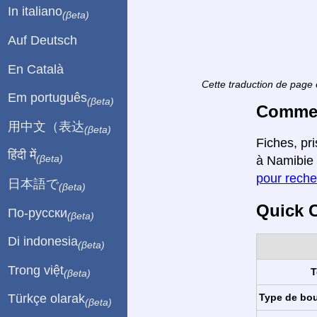
In italiano
(βeta)
Auf Deutsch
En Català
Cette traduction de page 
Em português
(βeta)
Comment
用中文（表达
(βeta)
Fiches, pr
हिंदी में
(βeta)
à Namibie 
pour reche
日本語で
(βeta)
Quick C
По-русски
(βeta)
Di indonesia
(βeta)
Trong việt
T
(βeta)
Type de bo
Türkçe olarak
(βeta)