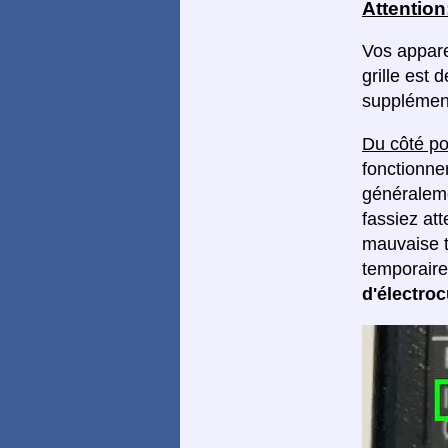
Attention
Vos appare
grille est 
supplément
Du côté po
fonctionne
généralemen
fassiez at
mauvaise t
temporair
d'électroc