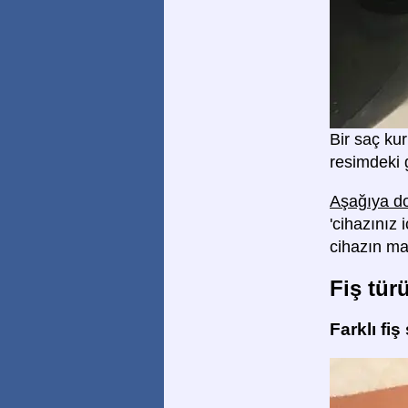
Bir saç kur
resimdeki g
Aşağıya do
'cihazınız
cihazın m
Fiş tür
Farklı fiş