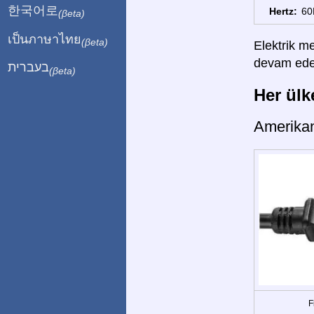
한국어로
Hertz:
60
(βeta)
เป็นภาษาไทย
(βeta)
Elektrik me
devam edebi
בעברית
(βeta)
Her ülke
Amerika
F