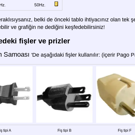
Hz.
50Hz.
raklısıysanız, belki de önceki tablo ihtiyacınız olan tek
lir ve grafiğin ne dediğini keşfedebilirsiniz!
deki fişler ve prizler
n Samoası
'De aşağıdaki fişler kullanılır: (içerir Pago 
iş tipi A
Fiş tipi B
Fiş tipi F