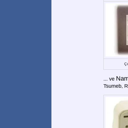
Çı
Nam
... ve
Tsumeb, Ru