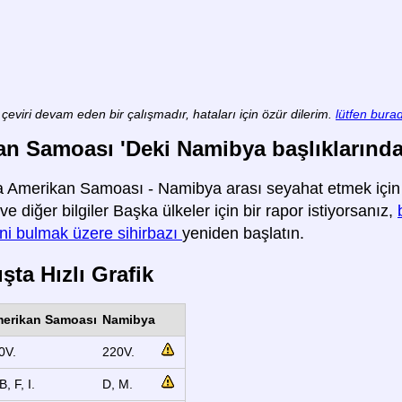
çeviri devam eden bir çalışmadır, hataları için özür dilerim.
lütfen burad
n Samoası 'Deki Namibya başlıklarındaki 
 Amerikan Samoası - Namibya arası seyahat etmek için ge
ve diğer bilgiler Başka ülkeler için bir rapor istiyorsanız,
ini bulmak üzere sihirbazı
yeniden başlatın.
şta Hızlı Grafik
erikan Samoası
Namibya
0V.
220V.
B, F, I.
D, M.