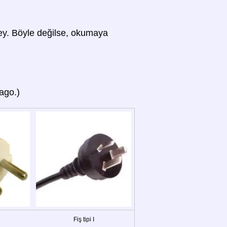
 şey. Böyle değilse, okumaya
Pago.)
Fiş tipi I