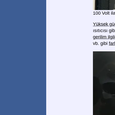
100 Volt i
Yüksek güç
ısıtıcısı g
gerilim il
vb. gibi
far