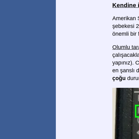
Kendine 
Amerikan S
şebekesi 2
önemli bir 
Olumlu tar
çalışacakla
yapınız). 
en şanslı 
çoğu
dur