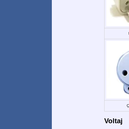
Ç
Voltaj