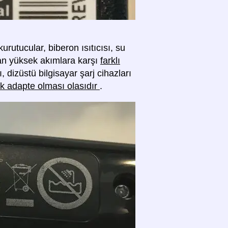
rutucular, biberon ısıtıcısı, su
ılan yüksek akımlara karşı
farklı
ı, dizüstü bilgisayar şarj cihazları
rak adapte olması olasıdır
.