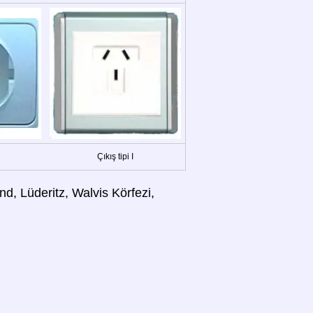
Çıkış tipi I
d, Lüderitz, Walvis Körfezi,