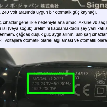
la 240 Volt arasında uygun bir otomatik güç kaynağı.
 cihazlar genellikle
nedeniyle ana amacı Aksine vb saç ku
ibi ısı (veya soğuk) üretimini kapsamaktadır şey yani kat
gilenmem,
çağdaş
düşük güç aygıtlarının,
usb şarj cihazlar
klı voltajlara otomatik olarak algılaması ve otomatik ola