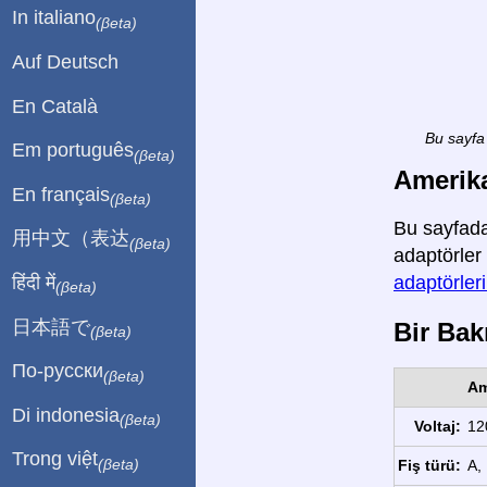
In italiano
(βeta)
Auf Deutsch
En Català
Bu sayfa 
Em português
(βeta)
Amerika
En français
(βeta)
Bu sayfada
用中文（表达
(βeta)
adaptörler 
हिंदी में
adaptörler
(βeta)
日本語で
Bir Bakı
(βeta)
По-русски
(βeta)
Am
Di indonesia
(βeta)
Voltaj:
12
Trong việt
(βeta)
Fiş türü:
A, 