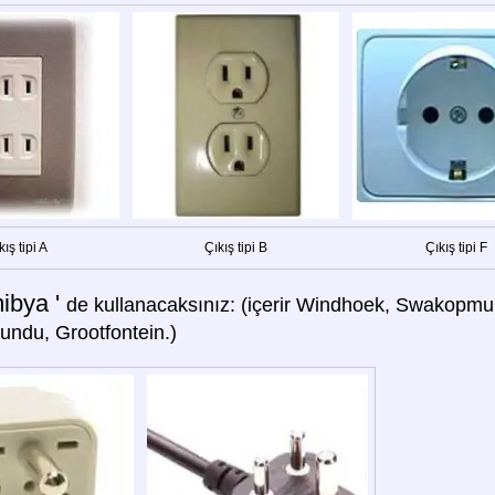
kış tipi A
Çıkış tipi B
Çıkış tipi F
ibya '
de kullanacaksınız: (içerir Windhoek, Swakopmun
ndu, Grootfontein.)