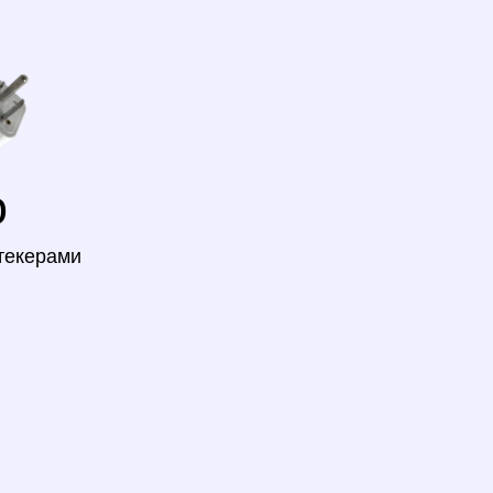
o
текерами