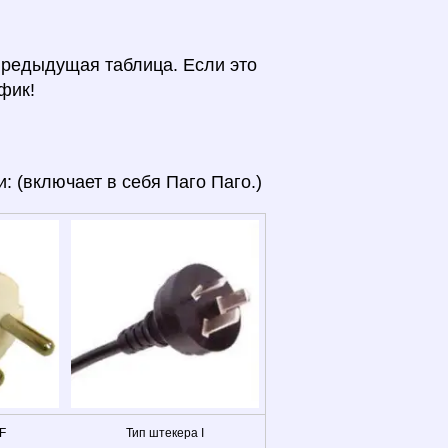
предыдущая таблица. Если это
фик!
 (включает в себя Паго Паго.)
F
Тип штекера I