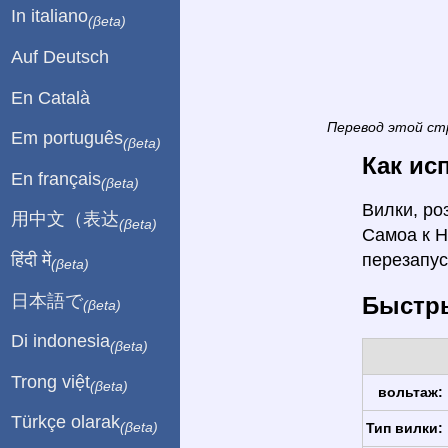
In italiano
(βeta)
Auf Deutsch
En Català
Перевод этой ст
Em português
(βeta)
Как ис
En français
(βeta)
Вилки, ро
用中文（表达
(βeta)
Самоа к Н
हिंदी में
перезапу
(βeta)
日本語で
Быстры
(βeta)
Di indonesia
(βeta)
Trong việt
(βeta)
вольтаж:
Türkçe olarak
(βeta)
Тип вилки: