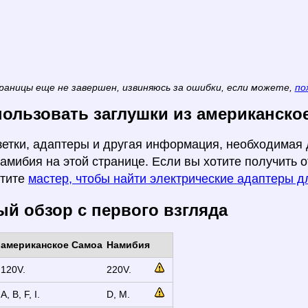
раницы еще не завершен, извиняюсь за ошибки, если можете,
по
пользовать заглушки из американско
зетки, адаптеры и другая информация, необходимая
амибия на этой странице. Если вы хотите получить о
стите
мастер, чтобы найти электрические адаптеры 
й обзор с первого взгляда
американское Самоа
Намибия
120V.
220V.
A, B, F, I.
D, M.