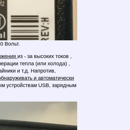
0 Вольт.
ряжения
из - за высоких токов ,
нерации тепла (или холода) ,
йники и т.д. Напротив,
 обнаруживать и автоматически
ым устройствам USB, зарядным