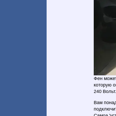
Фен может
которую о
240 Вольт
Вам пона
подключит
Самоа 'ус