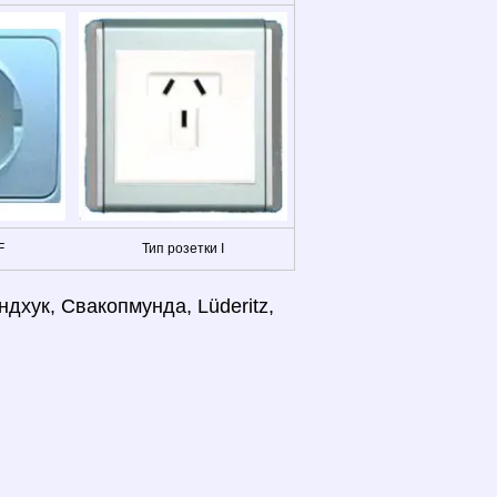
F
Тип розетки I
ндхук, Свакопмунда, Lüderitz,