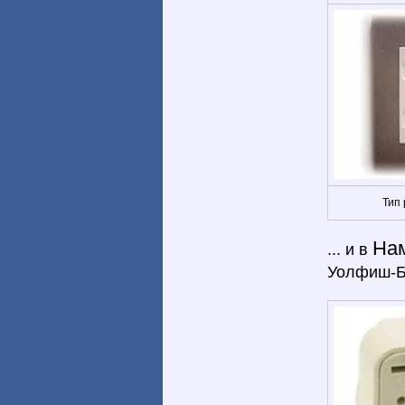
Тип 
На
... и в
Уолфиш-Бе