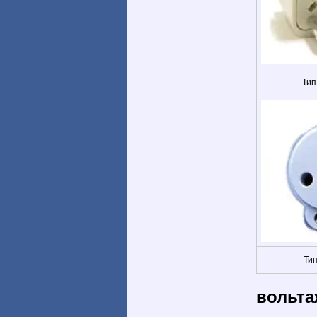
Тип
Тип
вольта