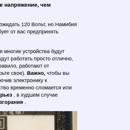
е напряжение, чем
ожидать 120 Вольт, но Намибия
бует от вас предпринять
я многие устройства будут
дут работать просто отлично,
равило, работают от
рьте свое).
Важно,
чтобы вы
ючив электронику к
ство временно сломается или
ерьез
, в худшем случае
озгорания
.