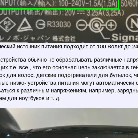
еский источник питания подходит от 100 Вольт до 24
стройства обычно не обрабатывать различные нап
их т.е. все , что его основная цель заключается в ге
ок для волос, детские подогреватели для бутылок, ча
нные
низко- устройства питания могут автоматически
ваться к различным напряжениям,
например, зарядн
м для ноутбуков и т. д.