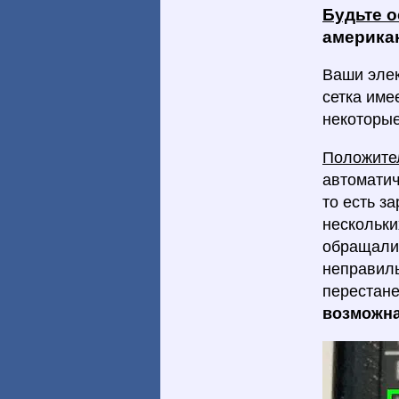
Будьте 
америка
Ваши элек
сетка име
некоторые
Положите
автоматич
то есть з
нескольки
обращали 
неправиль
перестане
возможна