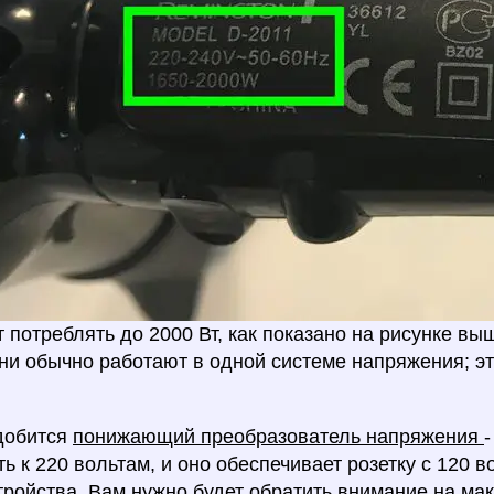
 потреблять до 2000 Вт, как показано на рисунке вы
ни обычно работают в одной системе напряжения; эт
.
добится
понижающий преобразователь напряжения
-
ь к 220 вольтам, и оно обеспечивает розетку с 120 
тройства. Вам нужно будет
обратить внимание на м