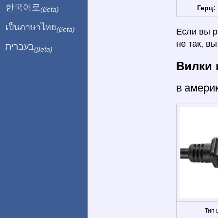
한국어로
Герц:
(βeta)
เป็นภาษาไทย
(βeta)
Если вы р
не так, в
בעברית
(βeta)
Вилки 
амери
В
Тип 