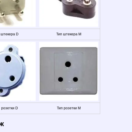
 штекера D
Тип штекера M
 розетки D
Тип розетки M
ж