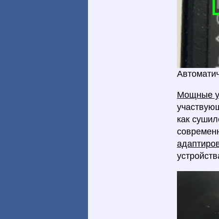
Автоматич
Мощные у
участвующ
как сушил
совреме
адаптиро
устройства