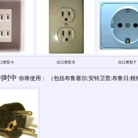
口类型 A
出口类型 B
出口类型 F
利时中
你将使用： （包括布鲁塞尔;安特卫普;布鲁日;根