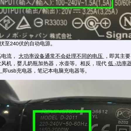
0伏至240伏的自动电源。
高电流，
大功率设备通常不会处理不同的电压
，即其主要
吹风机，婴儿奶瓶加热器，水壶等。相反，现代
低 -功
，
即usb充电器，笔记本电脑充电器等。