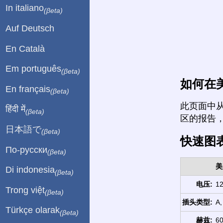
In italiano
(βeta)
Auf Deutsch
En Català
Em português
(βeta)
如何在
En français
(βeta)
此页面中
हिंदी में
(βeta)
区的报告
日本語で
(βeta)
快速图
По-русски
(βeta)
美
Di indonesia
(βeta)
电压:
12
Trong việt
(βeta)
插头类型:
A,
Türkçe olarak
(βeta)
赫兹:
60