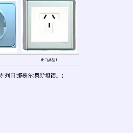
出口类型 I
特;列日;那慕尔;奥斯坦德。）