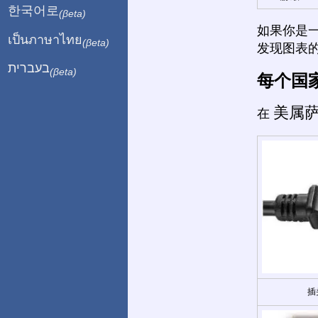
한국어로
(βeta)
如果你是
เป็นภาษาไทย
(βeta)
发现图表
בעברית
(βeta)
每个国
美属
在
插