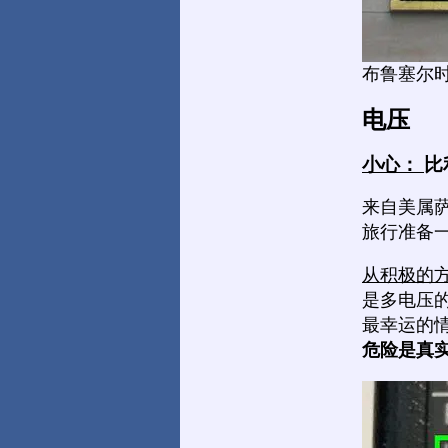
布鲁塞尔
电压
小心：
比
来自美属萨
旅行准备
从积极的
是多电压
最幸运的
危险是真