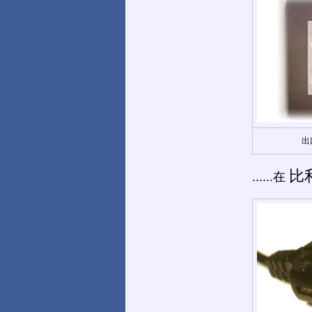
出
比
......在